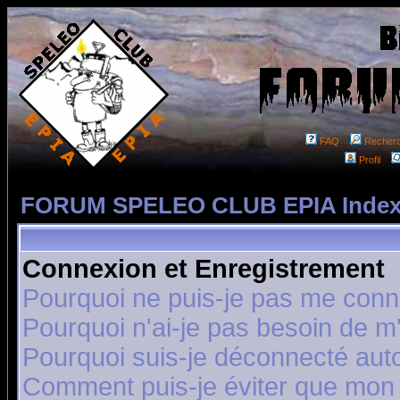
FAQ
Recher
Profil
FORUM SPELEO CLUB EPIA Index
Connexion et Enregistrement
Pourquoi ne puis-je pas me conn
Pourquoi n'ai-je pas besoin de m'
Pourquoi suis-je déconnecté au
Comment puis-je éviter que mon n