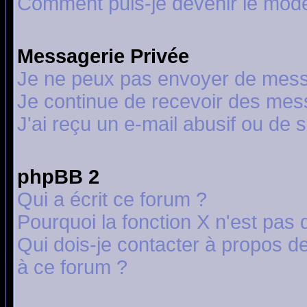
Comment puis-je devenir le modér
Messagerie Privée
Je ne peux pas envoyer de mess
Je continue de recevoir des mes
J'ai reçu un e-mail abusif ou de
phpBB 2
Qui a écrit ce forum ?
Pourquoi la fonction X n'est pas 
Qui dois-je contacter à propos de
à ce forum ?