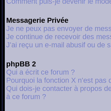
Comment puis-je devenir le modér
Messagerie Privée
Je ne peux pas envoyer de mess
Je continue de recevoir des mes
J'ai reçu un e-mail abusif ou de
phpBB 2
Qui a écrit ce forum ?
Pourquoi la fonction X n'est pas 
Qui dois-je contacter à propos de
à ce forum ?