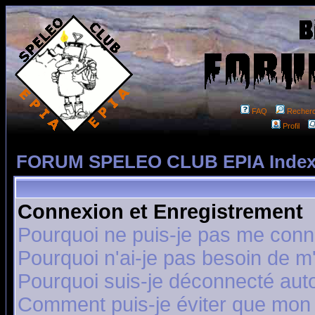
FAQ
Recher
Profil
FORUM SPELEO CLUB EPIA Index
Connexion et Enregistrement
Pourquoi ne puis-je pas me conn
Pourquoi n'ai-je pas besoin de m'
Pourquoi suis-je déconnecté au
Comment puis-je éviter que mon n