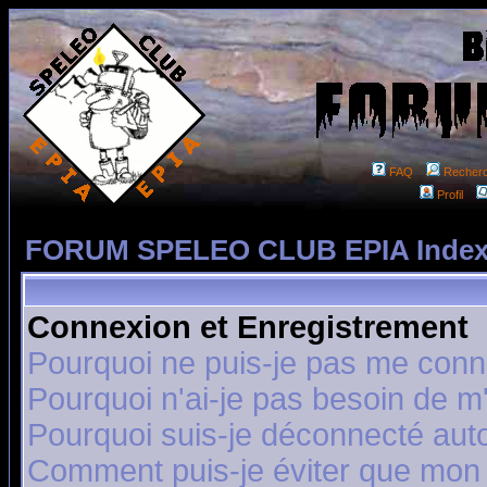
FAQ
Recher
Profil
FORUM SPELEO CLUB EPIA Index
Connexion et Enregistrement
Pourquoi ne puis-je pas me conn
Pourquoi n'ai-je pas besoin de m'
Pourquoi suis-je déconnecté au
Comment puis-je éviter que mon n