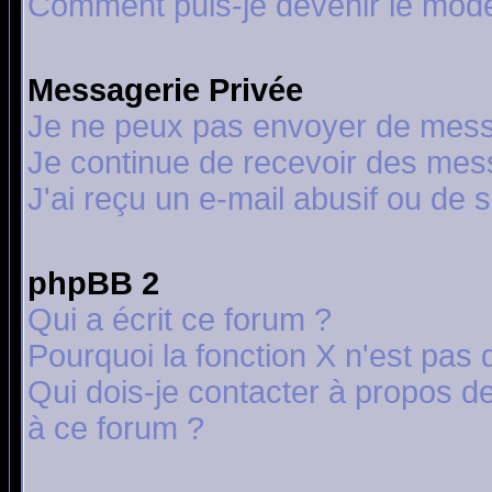
Comment puis-je devenir le modér
Messagerie Privée
Je ne peux pas envoyer de mess
Je continue de recevoir des mes
J'ai reçu un e-mail abusif ou de
phpBB 2
Qui a écrit ce forum ?
Pourquoi la fonction X n'est pas 
Qui dois-je contacter à propos de
à ce forum ?