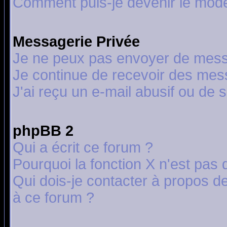
Comment puis-je devenir le modér
Messagerie Privée
Je ne peux pas envoyer de mess
Je continue de recevoir des mes
J'ai reçu un e-mail abusif ou de
phpBB 2
Qui a écrit ce forum ?
Pourquoi la fonction X n'est pas 
Qui dois-je contacter à propos de
à ce forum ?