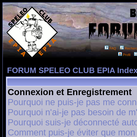
FAQ
Recher
Profil
FORUM SPELEO CLUB EPIA Index
Connexion et Enregistrement
Pourquoi ne puis-je pas me conn
Pourquoi n'ai-je pas besoin de m'
Pourquoi suis-je déconnecté au
Comment puis-je éviter que mon n