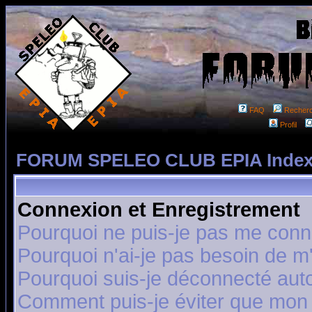
FAQ
Recher
Profil
FORUM SPELEO CLUB EPIA Index
Connexion et Enregistrement
Pourquoi ne puis-je pas me conn
Pourquoi n'ai-je pas besoin de m'
Pourquoi suis-je déconnecté au
Comment puis-je éviter que mon n