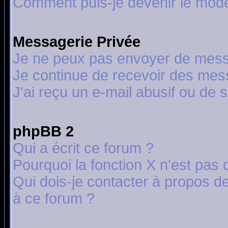
Comment puis-je devenir le modér
Messagerie Privée
Je ne peux pas envoyer de mess
Je continue de recevoir des mes
J'ai reçu un e-mail abusif ou de
phpBB 2
Qui a écrit ce forum ?
Pourquoi la fonction X n'est pas 
Qui dois-je contacter à propos de
à ce forum ?