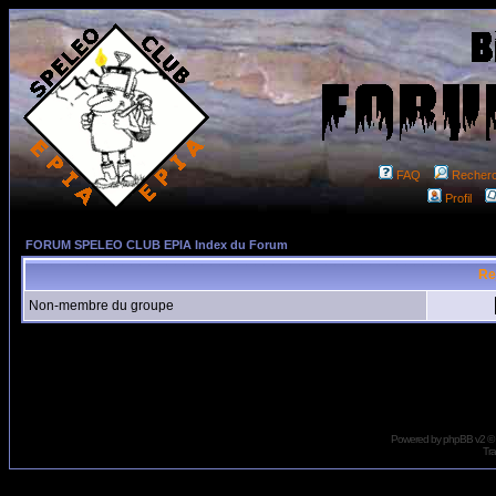
FAQ
Recher
Profil
FORUM SPELEO CLUB EPIA Index du Forum
Re
Non-membre du groupe
Powered by
phpBB
v2 ©
Tra