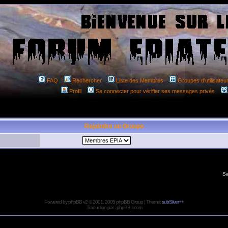
FAQ
Rechercher
Liste des Membres
Groupes d'utilisateu
Profil
Se connecter pour vérifier ses messages privés
Rejoindre un Groupe
Sa
Powered by
phpBB
v2 © 2001, 2005 phpBB Group ¦ Theme:
subSilver++
Traduction par :
phpBB-fr.com