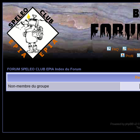
FAQ
Recher
Profil
FORUM SPELEO CLUB EPIA Index du Forum
Re
Non-membre du groupe
Powered by
phpBB
v2 ©
Tra