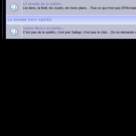
Le monde de la spéléo
Les liens, la fédé, les expés, les bons plans... Tout ce qui n'est pas EPIA mais
Le monde hors spéléo
Sujets divers et variés...
C'est pas de la spéléo, c'est pas Salège, c'est pas le club... On se demande 
Marquer tous les forums comme lus
Qui est en ligne ?
Nos membres ont posté un total de
15898
messages
Nous avons
269
membres enregistrés
L'utilisateur enregistré le plus récent est
braveowl652
Il y a en tout
1
utilisateur en ligne :: 0 Enregistré, 0 Invisible et 1 Invité [
Administrat
Le record du nombre d'utilisateurs en ligne est de
538
le Ven Fév 01, 2019 15:24
Utilisateurs enregistrés : Aucun
Ces données sont basées sur les utilisateurs actifs des cinq dernières minutes
Connexion
Nom d'utilisateur: