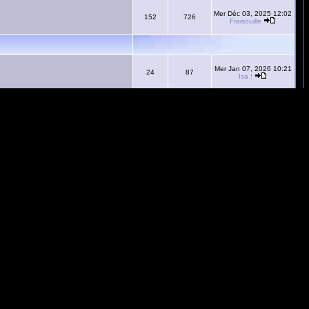
Mer Déc 03, 2025 12:02
152
726
Fraisouille
Mer Jan 07, 2026 10:21
24
87
Isa !
Toutes les heures sont au format GMT + 1 Heure
e
illé