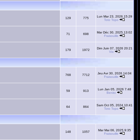
Lun Mar 23, 2026 15:29
129
775
Toto Topo
Mar Déc 30, 2025 13:02
71
698
Fraisouille
Dim Juin 07, 2026 20:21
179
1972
Vio
Jeu Avr 30, 2026 14:04
768
7712
Fraisouille
Lun Jan 05, 2026 7:48
59
913
Benito
Sam Oct 05, 2024 10:41
64
864
Toto Topo
Mar Mai 06, 2025 9:35
148
1057
Fraisouille