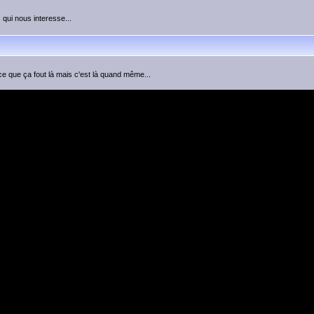
 qui nous interesse...
ce que ça fout là mais c'est là quand même...
eur
] [
Modérateur
]
Mot de passe:
Se connecter automatiquement à chaque visit
Nouveaux messages
Pas de nouveaux messages
Forum Verrou
Powered by
phpBB
v2 © 2001, 2005 phpBB Group ¦ Theme:
subSilver++
Traduction par :
phpBB-fr.com