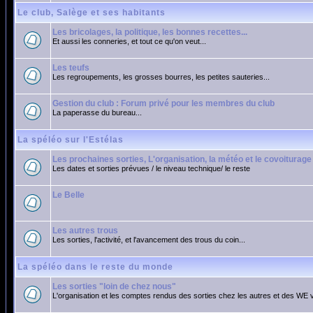
Le club, Salège et ses habitants
Les bricolages, la politique, les bonnes recettes...
Et aussi les conneries, et tout ce qu'on veut...
Les teufs
Les regroupements, les grosses bourres, les petites sauteries...
Gestion du club : Forum privé pour les membres du club
La paperasse du bureau...
La spéléo sur l'Estélas
Les prochaines sorties, L'organisation, la météo et le covoiturage
Les dates et sorties prévues / le niveau technique/ le reste
Le Belle
Les autres trous
Les sorties, l'activité, et l'avancement des trous du coin...
La spéléo dans le reste du monde
Les sorties "loin de chez nous"
L'organisation et les comptes rendus des sorties chez les autres et des WE 