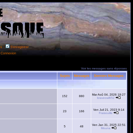
rs
S'enregistrer
Connexion
Voir les messages sans réponses
Sujets
Messages
Derniers Messages
Mar Aoû 04, 2026 19:27
152
880
braveowl652
Ven Juil 21, 2023 9:14
23
166
Fraisouille
Ven Jan 31, 2025 22:51
5
48
Mouna