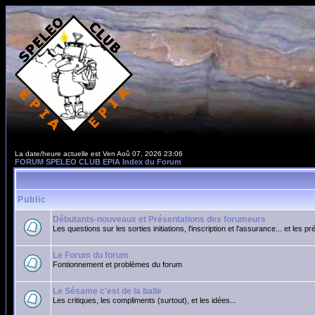
La date/heure actuelle est Ven Aoû 07, 2026 23:06
FORUM SPELEO CLUB EPIA Index du Forum
Public
Débutants-nouveaux et Présentations des forumeurs
Les questions sur les sorties initiations, l'inscription et l'assurance... et les p
Le Forum du forum
Fontionnement et problèmes du forum
Le Sésame c'est de la balle
Les critiques, les compliments (surtout), et les idées...