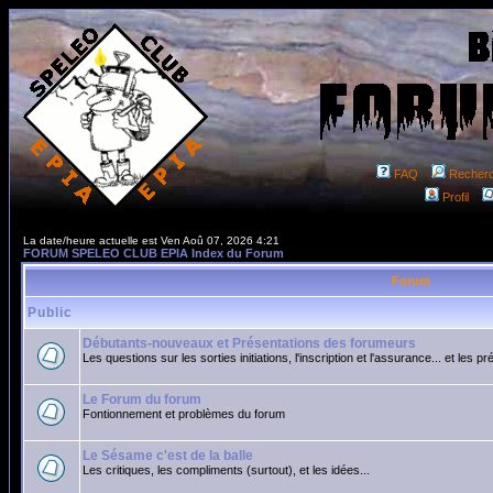
FAQ
Recher
Profil
La date/heure actuelle est Ven Aoû 07, 2026 4:21
FORUM SPELEO CLUB EPIA Index du Forum
Forum
Public
Débutants-nouveaux et Présentations des forumeurs
Les questions sur les sorties initiations, l'inscription et l'assurance... et les p
Le Forum du forum
Fontionnement et problèmes du forum
Le Sésame c'est de la balle
Les critiques, les compliments (surtout), et les idées...