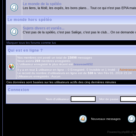
Le monde de la spéléo
Les liens, la fédé, les expés, les bons plans... Tout ce qui n'est pas EPIA mais
Le monde hors spéléo
Sujets divers et variés...
C'est pas de la spéléo, c'est pas Salège, c'est pas le club... On se demande 
Marquer tous les forums comme lus
Qui est en ligne ?
Nos membres ont posté un total de
15898
messages
Nous avons
269
membres enregistrés
L'utilisateur enregistré le plus récent est
braveowl652
Il y a en tout
1
utilisateur en ligne :: 0 Enregistré, 0 Invisible et 1 Invité [
Administrat
Le record du nombre d'utilisateurs en ligne est de
538
le Ven Fév 01, 2019 15:24
Utilisateurs enregistrés : Aucun
Ces données sont basées sur les utilisateurs actifs des cinq dernières minutes
Connexion
Nom d'utilisateur:
Mot de passe:
Nouveaux messages
Powered by
phpBB
v2 ©
Tra