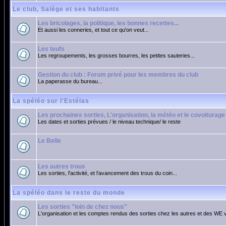
Le club, Salège et ses habitants
Les bricolages, la politique, les bonnes recettes...
Et aussi les conneries, et tout ce qu'on veut...
Les teufs
Les regroupements, les grosses bourres, les petites sauteries...
Gestion du club : Forum privé pour les membres du club
La paperasse du bureau...
La spéléo sur l'Estélas
Les prochaines sorties, L'organisation, la météo et le covoiturage
Les dates et sorties prévues / le niveau technique/ le reste
Le Belle
Les autres trous
Les sorties, l'activité, et l'avancement des trous du coin...
La spéléo dans le reste du monde
Les sorties "loin de chez nous"
L'organisation et les comptes rendus des sorties chez les autres et des WE 