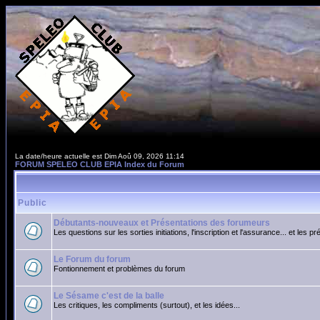
La date/heure actuelle est Dim Aoû 09, 2026 11:14
FORUM SPELEO CLUB EPIA Index du Forum
Public
Débutants-nouveaux et Présentations des forumeurs
Les questions sur les sorties initiations, l'inscription et l'assurance... et les p
Le Forum du forum
Fontionnement et problèmes du forum
Le Sésame c'est de la balle
Les critiques, les compliments (surtout), et les idées...