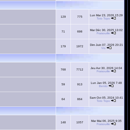
Lun Mar 23, 2026 15:29
129
775
Toto Topo
Mar Déc 30, 2025 13:02
71
698
Fraisouille
Dim Juin 07, 2026 20:21
179
1972
Vio
Jeu Avr 30, 2026 14:04
768
7712
Fraisouille
Lun Jan 05, 2026 7:48
59
913
Benito
Sam Oct 05, 2024 10:41
64
864
Toto Topo
Mar Mai 06, 2025 9:35
148
1057
Fraisouille