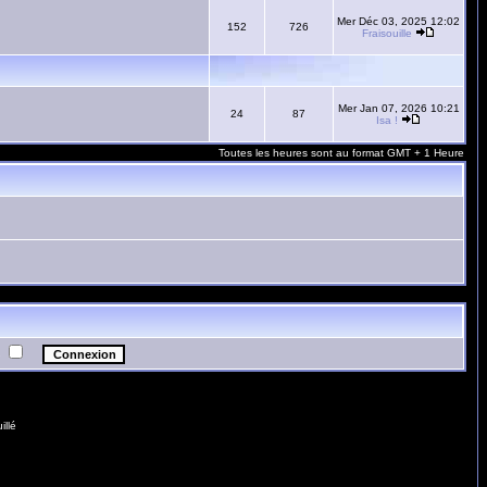
Mer Déc 03, 2025 12:02
152
726
Fraisouille
Mer Jan 07, 2026 10:21
24
87
Isa !
Toutes les heures sont au format GMT + 1 Heure
e
illé