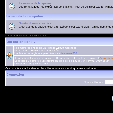
Le monde de la spéléo
Les liens, la fédé, les expés, les bons plans... Tout ce qui n'est pas EPIA mais
Le monde hors spéléo
Sujets divers et variés...
C'est pas de la spéléo, c'est pas Salège, c'est pas le club... On se demande 
Marquer tous les forums comme lus
Qui est en ligne ?
Nos membres ont posté un total de
15898
messages
Nous avons
269
membres enregistrés
L'utilisateur enregistré le plus récent est
braveowl652
Il y a en tout
1
utilisateur en ligne :: 0 Enregistré, 0 Invisible et 1 Invité [
Administrat
Le record du nombre d'utilisateurs en ligne est de
538
le Ven Fév 01, 2019 15:24
Utilisateurs enregistrés : Aucun
Ces données sont basées sur les utilisateurs actifs des cinq dernières minutes
Connexion
Nom d'utilisateur: