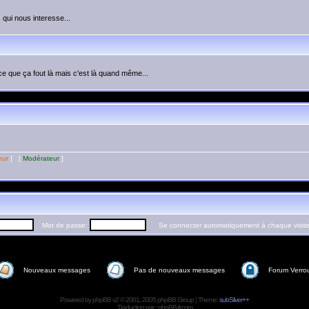
 qui nous interesse...
ce que ça fout là mais c'est là quand même...
eur
] [
Modérateur
]
Mot de passe:
Se connecter automatiquement à chaque visit
Nouveaux messages
Pas de nouveaux messages
Forum Verrou
Powered by
phpBB
v2 © 2001, 2005 phpBB Group ¦ Theme:
subSilver++
Traduction par :
phpBB-fr.com