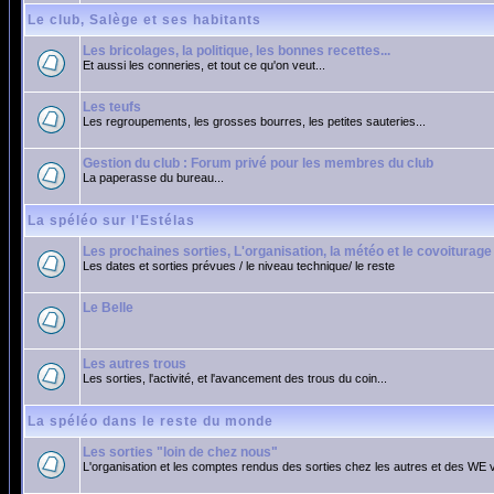
Le club, Salège et ses habitants
Les bricolages, la politique, les bonnes recettes...
Et aussi les conneries, et tout ce qu'on veut...
Les teufs
Les regroupements, les grosses bourres, les petites sauteries...
Gestion du club : Forum privé pour les membres du club
La paperasse du bureau...
La spéléo sur l'Estélas
Les prochaines sorties, L'organisation, la météo et le covoiturage
Les dates et sorties prévues / le niveau technique/ le reste
Le Belle
Les autres trous
Les sorties, l'activité, et l'avancement des trous du coin...
La spéléo dans le reste du monde
Les sorties "loin de chez nous"
L'organisation et les comptes rendus des sorties chez les autres et des WE 