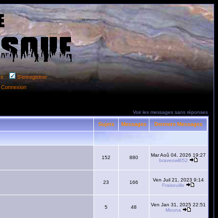
rs
S'enregistrer
Connexion
Voir les messages sans réponses
Sujets
Messages
Derniers Messages
Mar Aoû 04, 2026 19:27
152
880
braveowl652
Ven Juil 21, 2023 9:14
23
166
Fraisouille
Ven Jan 31, 2025 22:51
5
48
Mouna