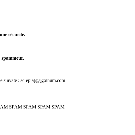
une sécurité.
me spammeur.
sse suivate : sc-epia[@]golhum.com
PAM SPAM SPAM SPAM SPAM