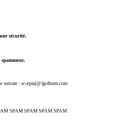
une sécurité.
me spammeur.
sse suivate : sc-epia[@]golhum.com
PAM SPAM SPAM SPAM SPAM