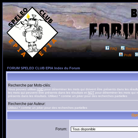
FAQ
Recher
Profil
FORUM SPELEO CLUB EPIA Index du Forum
Recherche par Mots-clés:
Vous pouvez utiliser
AND
pour déterminer les mots qui doivent être présents dans les résult
les mots qui peuvent être présents dans les résultats et
NOT
pour déterminer les mots qui n
présents dans les résultats. Utilisez * comme un joker pour des recherches partielles
Recherche par Auteur:
Utilisez * comme un joker pour des recherches partielles
Opt
Forum: