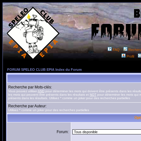
FAQ
Recher
Profil
FORUM SPELEO CLUB EPIA Index du Forum
Recherche par Mots-clés:
Vous pouvez utiliser
AND
pour déterminer les mots qui doivent être présents dans les résult
les mots qui peuvent être présents dans les résultats et
NOT
pour déterminer les mots qui n
présents dans les résultats. Utilisez * comme un joker pour des recherches partielles
Recherche par Auteur:
Utilisez * comme un joker pour des recherches partielles
Opt
Forum: