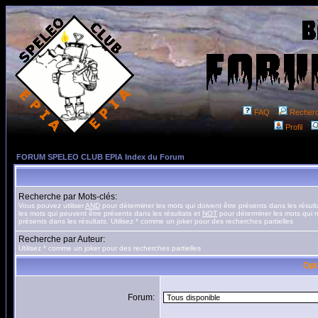
FAQ
Recher
Profil
FORUM SPELEO CLUB EPIA Index du Forum
Recherche par Mots-clés:
Vous pouvez utiliser
AND
pour déterminer les mots qui doivent être présents dans les résult
les mots qui peuvent être présents dans les résultats et
NOT
pour déterminer les mots qui n
présents dans les résultats. Utilisez * comme un joker pour des recherches partielles
Recherche par Auteur:
Utilisez * comme un joker pour des recherches partielles
Opt
Forum: