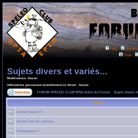
FAQ
Recher
Profil
Sujets divers et variés...
Modérateurs: Aucun
Utilisateurs parcourant actuellement ce forum : Aucun
FORUM SPELEO CLUB EPIA Index du Forum
»
Sujets divers et
Sujets
Carnet Rose !!!!
Mouna fait des siennes
Champagne ?