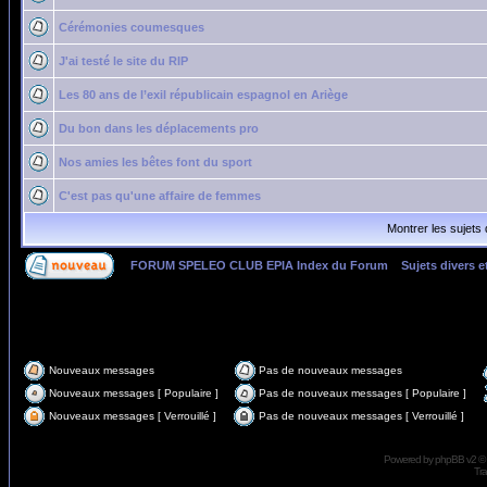
Cérémonies coumesques
J'ai testé le site du RIP
Les 80 ans de l’exil républicain espagnol en Ariège
Du bon dans les déplacements pro
Nos amies les bêtes font du sport
C'est pas qu'une affaire de femmes
Montrer les sujets
FORUM SPELEO CLUB EPIA Index du Forum
»
Sujets divers et
Page
1
sur
1
Nouveaux messages
Pas de nouveaux messages
Nouveaux messages [ Populaire ]
Pas de nouveaux messages [ Populaire ]
Nouveaux messages [ Verrouillé ]
Pas de nouveaux messages [ Verrouillé ]
Powered by
phpBB
v2 ©
Tra