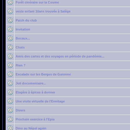
Forêt cinéraire sur la Coume
veste enfant 10ans trouvée à Salège
Patch du club
Invitation
Bocaux...
Chats
Amis des cartes et des voyages en période de pandémie...
Rien ?
Escalade sur les Berges de Garonne
Joli documentaire...
Etagère à épices à donner
Une visite virtuelle de l'Ermitage
Divers
Prochain exercice à l'Epia
Dino au Népal again