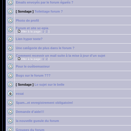
Emails envoyés par le forum égarés ?
[ Sondage ]
Toilettage forum ?
Photo de profil
Forum et site sc-epia
[
Aller à la page:
1
,
2
]
Lien hyper texte?
Une catégorie de plus dans le forum ?
Comment recevoir un mail suite à la mise à jour d'un sujet
[
Aller à la page:
1
,
2
]
Pour le ouèbemasteur
Bugs sur le forum ???
[ Sondage ]
Le sujet sur le belle
essai
Spam...et enregistrement obligatoire!
Demande d'aide!!!
la nouvelle gueule du forum
Groupes du forum