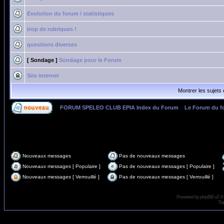
Evolution du forum / statistiques
trop de rubriques !
questions diverses
[ Sondage ]
Sondage pour le Forum
Site internet
Montrer les sujets
FORUM SPELEO CLUB EPIA Index du Forum
»
Le Forum du f
Page
1
sur
1
Nouveaux messages
Pas de nouveaux messages
Nouveaux messages [ Populaire ]
Pas de nouveaux messages [ Populaire ]
Nouveaux messages [ Verrouillé ]
Pas de nouveaux messages [ Verrouillé ]
Powered by
phpBB
v2 ©
Tra