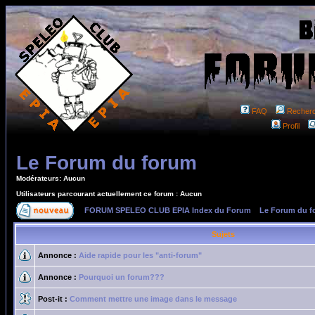
FAQ
Recher
Profil
Le Forum du forum
Modérateurs: Aucun
Utilisateurs parcourant actuellement ce forum : Aucun
FORUM SPELEO CLUB EPIA Index du Forum
»
Le Forum du f
Sujets
Annonce :
Aide rapide pour les "anti-forum"
Annonce :
Pourquoi un forum???
Post-it :
Comment mettre une image dans le message