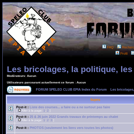
FAQ
Recher
Profil
Les bricolages, la politique, les
Modérateurs: Aucun
Utilisateurs parcourant actuellement ce forum : Aucun
FORUM SPELEO CLUB EPIA Index du Forum
»
Les bricolages,
Sujets
Post-it :
Liste des courses... a faire ou a ne surtout pas faire
[
Aller à la page:
1
,
2
]
Post-it :
25 & 26 juin 2022 Grands travaux de printemps au chalet
[
Aller à la page:
1
,
2
,
3
]
Post-it :
PHOTOS (seulement les liens vers toutes les photos)