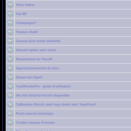
Vieux matos
Tep DE
Champagne?
Travaux chalet
Gueuse pour tester matériels
Simond spider sans virole
Restauration du Topofil
Approvisionnement du bois
Disque dur égaré
CaveRenderPro - guide d'utilisation
Des kits DistoX2 encore disponible
Calibration DistoX: petit bug chiant avec TopoDroid
Perdu manuel technique
Combis canyon d'occase