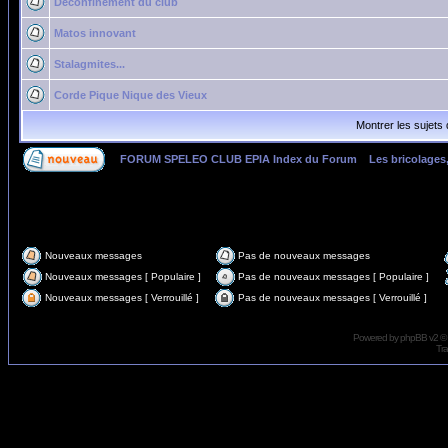
Déconfinement du club
Matos innovant
Stalagmites...
Corde Pique Nique des Vieux
Montrer les sujets
FORUM SPELEO CLUB EPIA Index du Forum
»
Les bricolages,
Page
1
sur
3
Nouveaux messages
Pas de nouveaux messages
Nouveaux messages [ Populaire ]
Pas de nouveaux messages [ Populaire ]
Nouveaux messages [ Verrouillé ]
Pas de nouveaux messages [ Verrouillé ]
Powered by
phpBB
v2 ©
Tra