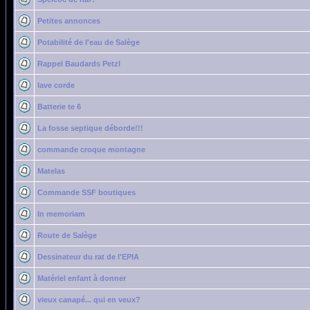
Petites annonces
Potabilité de l'eau de Salège
Rappel Baudards Petzl
lave corde
Batterie te 6
La fosse septique déborde!!!
commande croque montagne
Matelas
Commande SSF boutiques
In memoriam
Route de Salège
Dessinateur du rat de l'EPIA
Matériel enfant à donner
vieux canapé... qui en veux?