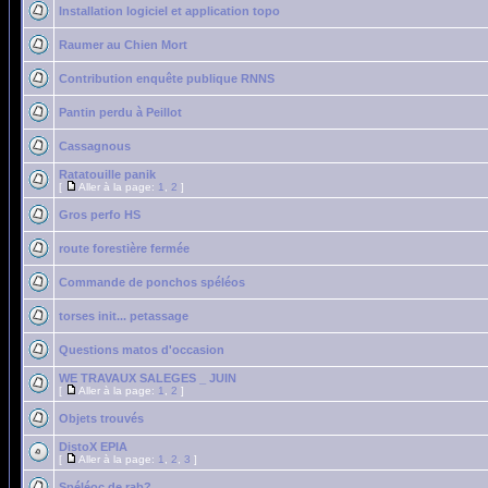
Installation logiciel et application topo
Raumer au Chien Mort
Contribution enquête publique RNNS
Pantin perdu à Peillot
Cassagnous
Ratatouille panik
[
Aller à la page:
1
,
2
]
Gros perfo HS
route forestière fermée
Commande de ponchos spéléos
torses init... petassage
Questions matos d'occasion
WE TRAVAUX SALEGES _ JUIN
[
Aller à la page:
1
,
2
]
Objets trouvés
DistoX EPIA
[
Aller à la page:
1
,
2
,
3
]
Spéléoc de rab?