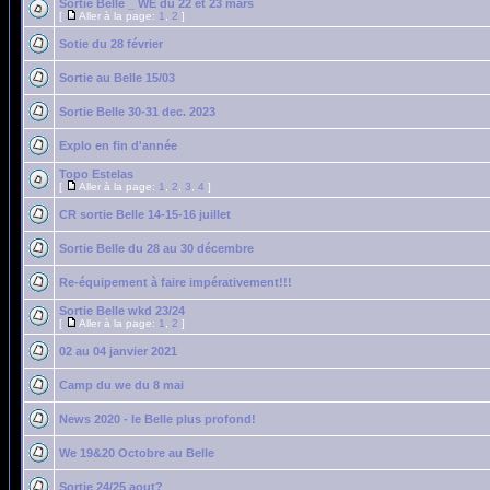
Sortie Belle _ WE du 22 et 23 mars
[
Aller à la page:
1
,
2
]
Sotie du 28 février
Sortie au Belle 15/03
Sortie Belle 30-31 dec. 2023
Explo en fin d'année
Topo Estelas
[
Aller à la page:
1
,
2
,
3
,
4
]
CR sortie Belle 14-15-16 juillet
Sortie Belle du 28 au 30 décembre
Re-équipement à faire impérativement!!!
Sortie Belle wkd 23/24
[
Aller à la page:
1
,
2
]
02 au 04 janvier 2021
Camp du we du 8 mai
News 2020 - le Belle plus profond!
We 19&20 Octobre au Belle
Sortie 24/25 aout?