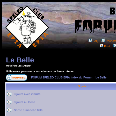
FAQ
Recher
Profil
Le Belle
Modérateurs: Aucun
Utilisateurs parcourant actuellement ce forum : Aucun
FORUM SPELEO CLUB EPIA Index du Forum
»
Le Belle
Sujets
3 jours avec 2 nuits
3 jours au Belle
Sortie dimanche 8/06