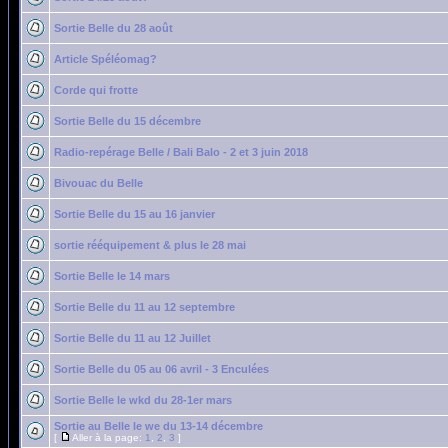
Sortie Belle du 28 août
Article Spéléomag?
Corde qui frotte
Sortie Belle du 15 décembre
Radio-repérage Belle / Bali Balo - 2 et 3 juin 2018
Bivouac du Belle
Sortie Belle du 15 au 16 janvier
sortie rééquipement & plus le 28 mai
Sortie Belle le 14 mars
Sortie Belle du 11 au 12 septembre
Sortie Belle du 11 au 12 Juillet
Sortie Belle du 05 au 06 avril - 3 Enculées
Sortie Belle le wkd du 28-1er mars
Sortie au Belle le we du 13-14 décembre
[
Aller à la page:
1
,
2
,
3
]