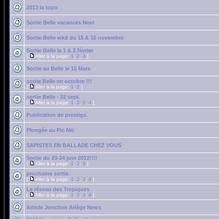
2013 la topo
Sortie Belle vacances Noel
Sortie Belle wkd du 15 & 16 novembre
Sortie Belle le 1 & 2 février
[
Aller à la page:
1
,
2
,
3
]
Sortie au Belle le 15 Mars
sortie Belle en octobre !!!
[
Aller à la page:
1
,
2
]
sortie Belle - 22 sept.
[
Aller à la page:
1
,
2
,
3
,
4
]
Publication de prestige.
Plongée au Pic Nic
SAPISTES EN BALLADE CHEZ VOUS
Sortie du 23-24 juin 2012!!!!
[
Aller à la page:
1
,
2
,
3
]
prochaine sortie
[
Aller à la page:
1
,
2
,
3
,
4
]
Le réseau des Tropiques
[
Aller à la page:
1
,
2
,
3
,
4
]
Article Jonction Ariège News