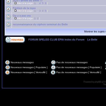
2010 l'année du Belle !!!
[
Aller à la page:
1
...
4
,
5
,
6
]
Finition de la topo
[
Aller à la page:
1
...
3
,
4
,
5
]
On y a pas cru
[
Aller à la page:
1
,
2
]
reconnaissance du siphon terminal du Belle
Montrer les sujets
FORUM SPELEO CLUB EPIA Index du Forum
»
Le Belle
Page
1
sur
2
Nouveaux messages
Pas de nouveaux messages
Nouveaux messages [ Populaire ]
Pas de nouveaux messages [ Populaire ]
Nouveaux messages [ Verrouillé ]
Pas de nouveaux messages [ Verrouillé ]
Powered by
phpBB
v2 ©
Tra