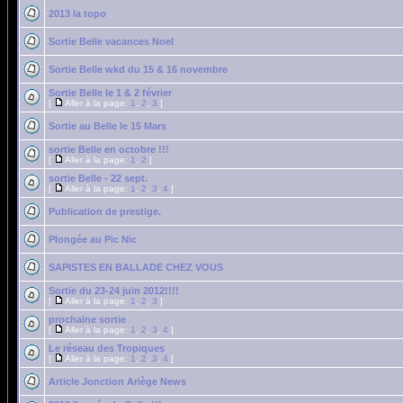
2013 la topo
Sortie Belle vacances Noel
Sortie Belle wkd du 15 & 16 novembre
Sortie Belle le 1 & 2 février
[
Aller à la page:
1
,
2
,
3
]
Sortie au Belle le 15 Mars
sortie Belle en octobre !!!
[
Aller à la page:
1
,
2
]
sortie Belle - 22 sept.
[
Aller à la page:
1
,
2
,
3
,
4
]
Publication de prestige.
Plongée au Pic Nic
SAPISTES EN BALLADE CHEZ VOUS
Sortie du 23-24 juin 2012!!!!
[
Aller à la page:
1
,
2
,
3
]
prochaine sortie
[
Aller à la page:
1
,
2
,
3
,
4
]
Le réseau des Tropiques
[
Aller à la page:
1
,
2
,
3
,
4
]
Article Jonction Ariège News