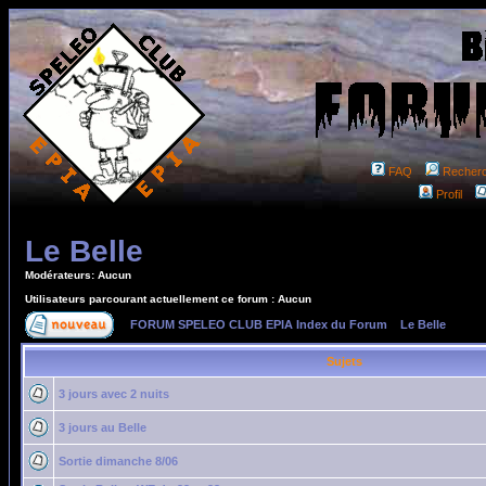
FAQ
Recher
Profil
Le Belle
Modérateurs: Aucun
Utilisateurs parcourant actuellement ce forum : Aucun
FORUM SPELEO CLUB EPIA Index du Forum
»
Le Belle
Sujets
3 jours avec 2 nuits
3 jours au Belle
Sortie dimanche 8/06