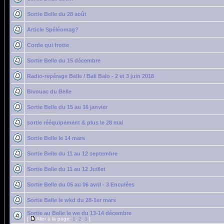
Sortie Belle du 28 août
Article Spéléomag?
Corde qui frotte
Sortie Belle du 15 décembre
Radio-repérage Belle / Bali Balo - 2 et 3 juin 2018
Bivouac du Belle
Sortie Belle du 15 au 16 janvier
sortie rééquipement & plus le 28 mai
Sortie Belle le 14 mars
Sortie Belle du 11 au 12 septembre
Sortie Belle du 11 au 12 Juillet
Sortie Belle du 05 au 06 avril - 3 Enculées
Sortie Belle le wkd du 28-1er mars
Sortie au Belle le we du 13-14 décembre
[
Aller à la page:
1
,
2
,
3
]