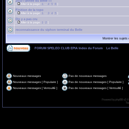
2010 l'année du Belle !!!
[
Aller à la page:
1
...
4
,
5
,
6
]
Finition de la topo
[
Aller à la page:
1
...
3
,
4
,
5
]
On y a pas cru
[
Aller à la page:
1
,
2
]
reconnaissance du siphon terminal du Belle
Montrer les sujets
FORUM SPELEO CLUB EPIA Index du Forum
»
Le Belle
Page
1
sur
2
Nouveaux messages
Pas de nouveaux messages
Nouveaux messages [ Populaire ]
Pas de nouveaux messages [ Populaire ]
Nouveaux messages [ Verrouillé ]
Pas de nouveaux messages [ Verrouillé ]
Powered by
phpBB
v2 ©
Tra