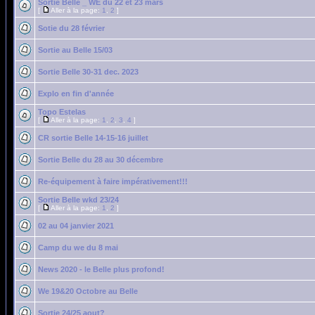
Sortie Belle _ WE du 22 et 23 mars
[
Aller à la page:
1
,
2
]
Sotie du 28 février
Sortie au Belle 15/03
Sortie Belle 30-31 dec. 2023
Explo en fin d'année
Topo Estelas
[
Aller à la page:
1
,
2
,
3
,
4
]
CR sortie Belle 14-15-16 juillet
Sortie Belle du 28 au 30 décembre
Re-équipement à faire impérativement!!!
Sortie Belle wkd 23/24
[
Aller à la page:
1
,
2
]
02 au 04 janvier 2021
Camp du we du 8 mai
News 2020 - le Belle plus profond!
We 19&20 Octobre au Belle
Sortie 24/25 aout?