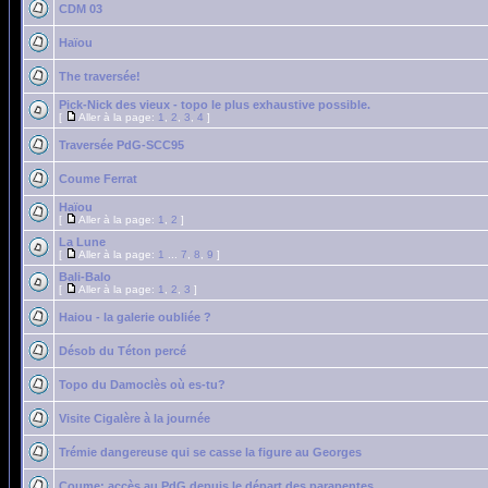
CDM 03
Haïou
The traversée!
Pick-Nick des vieux - topo le plus exhaustive possible.
[
Aller à la page:
1
,
2
,
3
,
4
]
Traversée PdG-SCC95
Coume Ferrat
Haïou
[
Aller à la page:
1
,
2
]
La Lune
[
Aller à la page:
1
...
7
,
8
,
9
]
Bali-Balo
[
Aller à la page:
1
,
2
,
3
]
Haiou - la galerie oubliée ?
Désob du Téton percé
Topo du Damoclès où es-tu?
Visite Cigalère à la journée
Trémie dangereuse qui se casse la figure au Georges
Coume: accès au PdG depuis le départ des parapentes