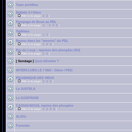
Topo portillou
Ballade à l'Aliou
[
Aller à la page:
1
,
2
]
Pompage de Boue au PDL
[
Aller à la page:
1
...
4
,
5
,
6
]
Teillèdes
[
Aller à la page:
1
,
2
]
Retour dans les "amonts" du PDL
[
Aller à la page:
1
,
2
,
3
]
Pas du Loup : reprises des plongées 2011
[
Aller à la page:
1
,
2
]
[ Sondage ]
Quoi désober ?
INTERCLUBS LE 7 MAI : Odon / PDG
PIQUENIQUE DES VIEUX
[
Aller à la page:
1
,
2
,
3
]
Le JUSTELA
Le GODFROID
CASSAGNOUS, reprise des plongées
[
Aller à la page:
1
,
2
,
3
,
4
]
ALIOU
Forestier