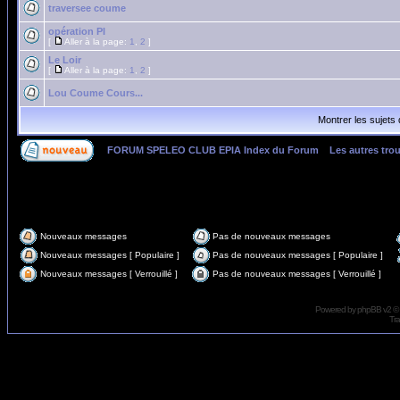
traversee coume
opération PI
[
Aller à la page:
1
,
2
]
Le Loir
[
Aller à la page:
1
,
2
]
Lou Coume Cours...
Montrer les sujets
FORUM SPELEO CLUB EPIA Index du Forum
»
Les autres tro
Page
1
sur
2
Nouveaux messages
Pas de nouveaux messages
Nouveaux messages [ Populaire ]
Pas de nouveaux messages [ Populaire ]
Nouveaux messages [ Verrouillé ]
Pas de nouveaux messages [ Verrouillé ]
Powered by
phpBB
v2 ©
Tra