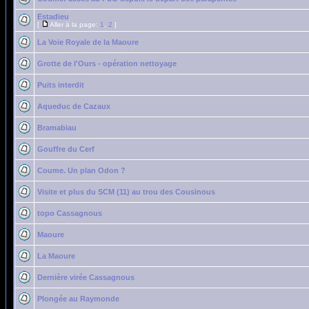
Estadieu
[
Aller à la page:
1
,
2
]
La Voie Royale de la Maoure
Grotte de l'Ours - opération nettoyage
Puits interdit
Aqueduc de Cazaux
Bramabiau
Gouffre du Cerf
Coume. Un plan Odon ?
Visite et plus du SCM (11) au trou des Cousinous
topo Cassagnous
Maoure
La Maoure
Dernière virée Cassagnous
Plongée au Raymonde