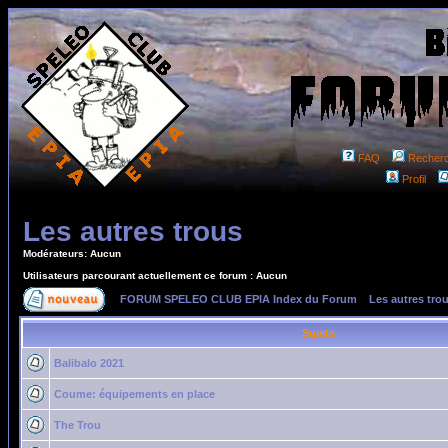
FAQ
Recher
Profil
Les autres trous
Modérateurs: Aucun
Utilisateurs parcourant actuellement ce forum : Aucun
FORUM SPELEO CLUB EPIA Index du Forum
»
Les autres tro
Sujets
Balibalo 2021
Coume: équipements en place
The Trou