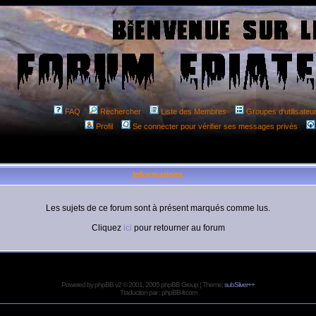
FAQ
Rechercher
Liste des Membres
Groupes d'utilisateu
Profil
Se connecter pour vérifier ses messages privés
Informations
Les sujets de ce forum sont à présent marqués comme lus.
Cliquez
ici
pour retourner au forum
Powered by
phpBB
v2 © 2001, 2005 phpBB Group ¦ Theme:
subSilver++
Traduction par :
phpBB-fr.com