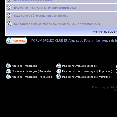
Explos film festival 8 au 10 SEPTEMBRE 2022
Stage archéo à destination des spéléos
Rencontres films et images souterraines -26-27 novembre 2022
Montrer les sujets
FORUM SPELEO CLUB EPIA Index du Forum
»
Le monde de l
Page
1
sur
4
Nouveaux messages
Pas de nouveaux messages
Nouveaux messages [ Populaire ]
Pas de nouveaux messages [ Populaire ]
Nouveaux messages [ Verrouillé ]
Pas de nouveaux messages [ Verrouillé ]
Powered by
phpBB
v2 ©
Tra