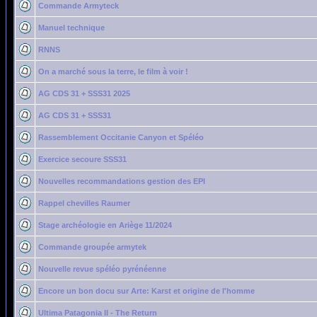
Commande Armyteck
Manuel technique
RNNS
On a marché sous la terre, le film à voir !
AG CDS 31 + SSS31 2025
AG CDS 31 + SSS31
Rassemblement Occitanie Canyon et Spéléo
Exercice secoure SSS31
Nouvelles recommandations gestion des EPI
Rappel chevilles Raumer
Stage archéologie en Ariège 11/2024
Commande groupée armytek
Nouvelle revue spéléo pyrénéenne
Encore un bon docu sur Arte: Karst et origine de l'homme
Ultima Patagonia II - The Return