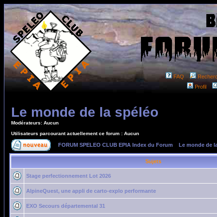
FAQ
Recher
Profil
Le monde de la spéléo
Modérateurs: Aucun
Utilisateurs parcourant actuellement ce forum : Aucun
FORUM SPELEO CLUB EPIA Index du Forum
»
Le monde de l
Sujets
Stage perfectionnement Lot 2026
AlpineQuest, une appli de carto-explo performante
EXO Secours départemental 31