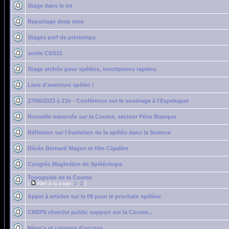
Stage dans le lot
Reportage deep time
Stages perf de printemps
sortie CDS31
Stage archéo pour spéléos, inscriptions rapides
Livre d'aventure spéléo !
27/06/2023 à 21h - Conférence sur le soutirage à l'Espelugue
Nouvelle traversée sur la Coume, secteur Pène Blanque
Réflexion sur l'évolution de la spéléo dans la Science
Décès Bernard Magos et film Cigalère
Congrès Maghrébin de Spéléologie
Topoguide de la Coume
[
Aller à la page:
1
,
2
]
Appel à articles sur le 09 pour le prochain spéléoc
CREPS cherche public support sur la Coume...
Néop's et casques d'occase