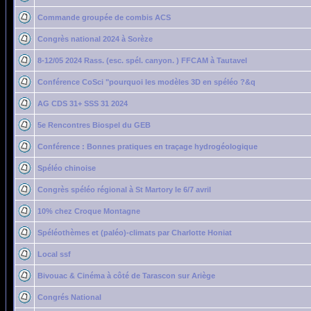
Commande groupée de combis ACS
Congrès national 2024 à Sorèze
8-12/05 2024 Rass. (esc. spél. canyon. ) FFCAM à Tautavel
Conférence CoSci "pourquoi les modèles 3D en spéléo ?&q
AG CDS 31+ SSS 31 2024
5e Rencontres Biospel du GEB
Conférence : Bonnes pratiques en traçage hydrogéologique
Spéléo chinoise
Congrès spéléo régional à St Martory le 6/7 avril
10% chez Croque Montagne
Spéléothèmes et (paléo)-climats par Charlotte Honiat
Local ssf
Bivouac & Cinéma à côté de Tarascon sur Ariège
Congrés National