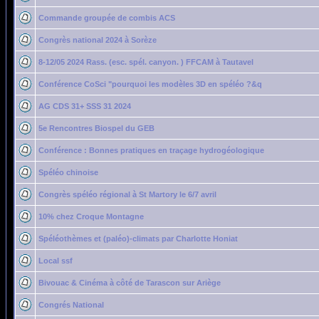
Commande groupée de combis ACS
Congrès national 2024 à Sorèze
8-12/05 2024 Rass. (esc. spél. canyon. ) FFCAM à Tautavel
Conférence CoSci "pourquoi les modèles 3D en spéléo ?&q
AG CDS 31+ SSS 31 2024
5e Rencontres Biospel du GEB
Conférence : Bonnes pratiques en traçage hydrogéologique
Spéléo chinoise
Congrès spéléo régional à St Martory le 6/7 avril
10% chez Croque Montagne
Spéléothèmes et (paléo)-climats par Charlotte Honiat
Local ssf
Bivouac & Cinéma à côté de Tarascon sur Ariège
Congrés National