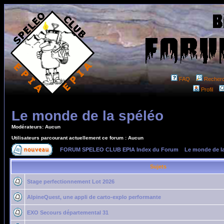
FAQ
Recher
Profil
Le monde de la spéléo
Modérateurs: Aucun
Utilisateurs parcourant actuellement ce forum : Aucun
FORUM SPELEO CLUB EPIA Index du Forum
»
Le monde de l
Sujets
Stage perfectionnement Lot 2026
AlpineQuest, une appli de carto-explo performante
EXO Secours départemental 31