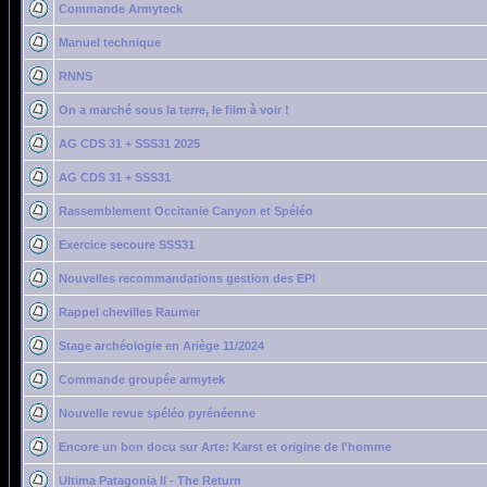
Commande Armyteck
Manuel technique
RNNS
On a marché sous la terre, le film à voir !
AG CDS 31 + SSS31 2025
AG CDS 31 + SSS31
Rassemblement Occitanie Canyon et Spéléo
Exercice secoure SSS31
Nouvelles recommandations gestion des EPI
Rappel chevilles Raumer
Stage archéologie en Ariège 11/2024
Commande groupée armytek
Nouvelle revue spéléo pyrénéenne
Encore un bon docu sur Arte: Karst et origine de l'homme
Ultima Patagonia II - The Return