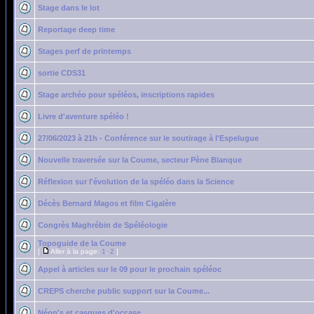
Stage dans le lot
Reportage deep time
Stages perf de printemps
sortie CDS31
Stage archéo pour spéléos, inscriptions rapides
Livre d'aventure spéléo !
27/06/2023 à 21h - Conférence sur le soutirage à l'Espelugue
Nouvelle traversée sur la Coume, secteur Pène Blanque
Réflexion sur l'évolution de la spéléo dans la Science
Décès Bernard Magos et film Cigalère
Congrès Maghrébin de Spéléologie
Topoguide de la Coume
[
Aller à la page:
1
,
2
]
Appel à articles sur le 09 pour le prochain spéléoc
CREPS cherche public support sur la Coume...
Néop's et casques d'occase