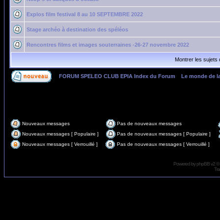
Explos film festival 8 au 10 SEPTEMBRE 2022
Stage archéo à destination des spéléos
Rencontres films et images souterraines -26-27 novembre 2022
Montrer les sujets
FORUM SPELEO CLUB EPIA Index du Forum
»
Le monde de l
Page
1
sur
4
Nouveaux messages
Pas de nouveaux messages
Nouveaux messages [ Populaire ]
Pas de nouveaux messages [ Populaire ]
Nouveaux messages [ Verrouillé ]
Pas de nouveaux messages [ Verrouillé ]
Powered by
phpBB
v2 ©
Tra