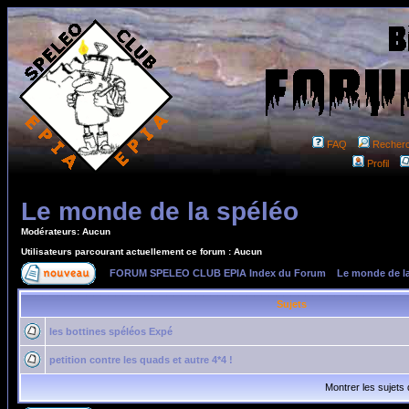
FAQ
Recher
Profil
Le monde de la spéléo
Modérateurs: Aucun
Utilisateurs parcourant actuellement ce forum : Aucun
FORUM SPELEO CLUB EPIA Index du Forum
»
Le monde de l
Sujets
les bottines spéléos Expé
petition contre les quads et autre 4*4 !
Montrer les sujets