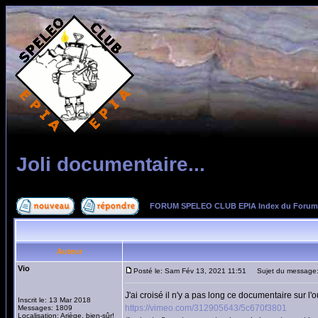
Joli documentaire...
FORUM SPELEO CLUB EPIA Index du Forum
Auteur
Vio
Posté le: Sam Fév 13, 2021 11:51
Sujet du message: J
J'ai croisé il n'y a pas long ce documentaire sur l'
Inscrit le: 13 Mar 2018
https://vimeo.com/312905643/5c670f3801
Messages: 1809
Localisation: Ariège, bien-sûr!