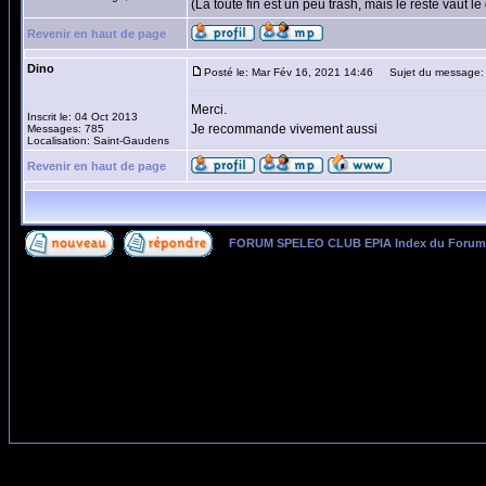
(La toute fin est un peu trash, mais le reste vaut le
Revenir en haut de page
Dino
Posté le: Mar Fév 16, 2021 14:46
Sujet du message:
Merci.
Inscrit le: 04 Oct 2013
Je recommande vivement aussi
Messages: 785
Localisation: Saint-Gaudens
Revenir en haut de page
FORUM SPELEO CLUB EPIA Index du Forum
Page
1
sur
1