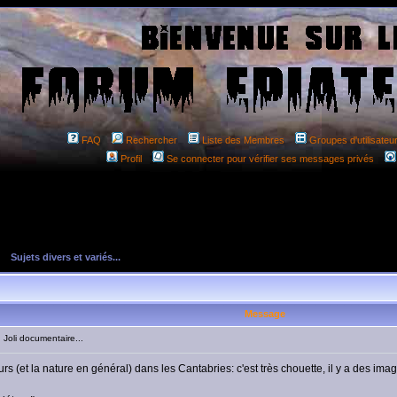
FAQ
Rechercher
Liste des Membres
Groupes d'utilisateu
Profil
Se connecter pour vérifier ses messages privés
»
Sujets divers et variés...
Message
oli documentaire...
ours (et la nature en général) dans les Cantabries: c'est très chouette, il y a des imag