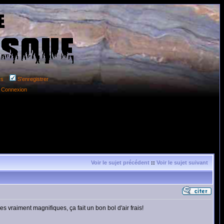
rs
S'enregistrer
Connexion
Voir le sujet précédent
::
Voir le sujet suivant
es vraiment magnifiques, ça fait un bon bol d'air frais!