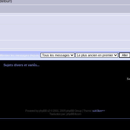
 détour!)
Montrer les messages depuis:
»
Sujets divers et variés...
Sa
Powered by
phpBB
v2 © 2001, 2005 phpBB Group ¦ Theme:
subSilver++
Traduction par :
phpBB-fr.com