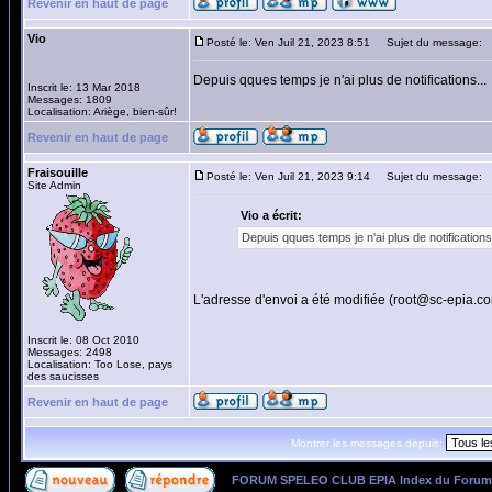
Revenir en haut de page
Vio
Posté le: Ven Juil 21, 2023 8:51
Sujet du message:
Depuis qques temps je n'ai plus de notifications...
Inscrit le: 13 Mar 2018
Messages: 1809
Localisation: Ariège, bien-sûr!
Revenir en haut de page
Fraisouille
Posté le: Ven Juil 21, 2023 9:14
Sujet du message:
Site Admin
Vio a écrit:
Depuis qques temps je n'ai plus de notifications.
L'adresse d'envoi a été modifiée (root@sc-epia.
Inscrit le: 08 Oct 2010
Messages: 2498
Localisation: Too Lose, pays
des saucisses
Revenir en haut de page
Montrer les messages depuis:
FORUM SPELEO CLUB EPIA Index du Forum