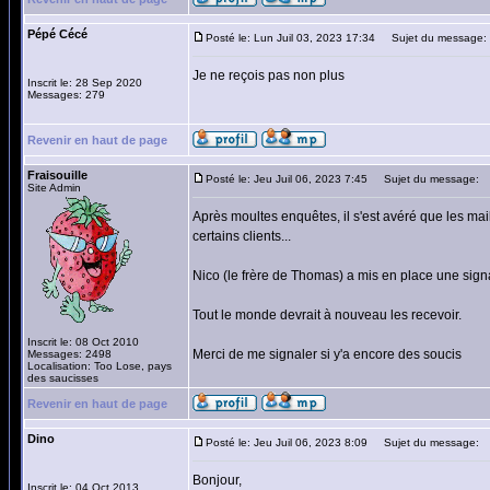
Pépé Cécé
Posté le: Lun Juil 03, 2023 17:34
Sujet du message:
Je ne reçois pas non plus
Inscrit le: 28 Sep 2020
Messages: 279
Revenir en haut de page
Fraisouille
Posté le: Jeu Juil 06, 2023 7:45
Sujet du message:
Site Admin
Après moultes enquêtes, il s'est avéré que les m
certains clients...
Nico (le frère de Thomas) a mis en place une sign
Tout le monde devrait à nouveau les recevoir.
Inscrit le: 08 Oct 2010
Merci de me signaler si y'a encore des soucis
Messages: 2498
Localisation: Too Lose, pays
des saucisses
Revenir en haut de page
Dino
Posté le: Jeu Juil 06, 2023 8:09
Sujet du message:
Bonjour,
Inscrit le: 04 Oct 2013