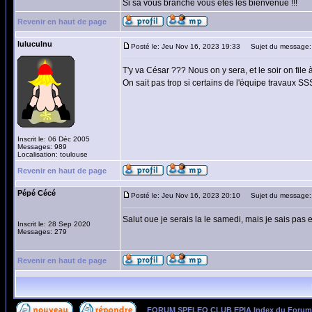
Si sa vous branche vous êtes les bienvenue !!!
Revenir en haut de page
luluculnu
Posté le: Jeu Nov 16, 2023 19:33
Sujet du message:
T'y va César ??? Nous on y sera, et le soir on file
On sait pas trop si certains de l'équipe travaux S
Inscrit le: 06 Déc 2005
Messages: 989
Localisation: toulouse
Revenir en haut de page
Pépé Cécé
Posté le: Jeu Nov 16, 2023 20:10
Sujet du message:
Salut oue je serais la le samedi, mais je sais pas e
Inscrit le: 28 Sep 2020
Messages: 279
Revenir en haut de page
FORUM SPELEO CLUB EPIA Index du Forum