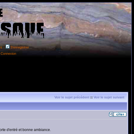
rs
S'enregistrer
Connexion
Voir le sujet précédent
::
Voir le sujet suivant
orte d'entré et bonne ambiance.