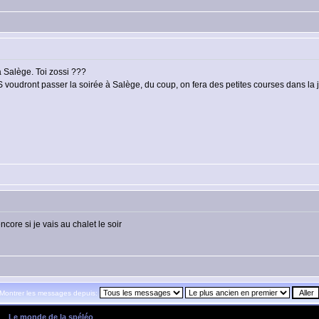
 à Salège. Toi zossi ???
SS voudront passer la soirée à Salège, du coup, on fera des petites courses dans l
ncore si je vais au chalet le soir
Montrer les messages depuis:
»
Le monde de la spéléo