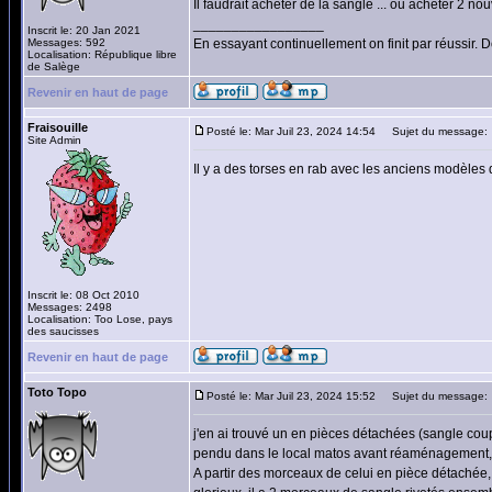
Il faudrait acheter de la sangle ... ou acheter 2 no
_________________
Inscrit le: 20 Jan 2021
Messages: 592
En essayant continuellement on finit par réussir.
Localisation: République libre
de Salège
Revenir en haut de page
Fraisouille
Posté le: Mar Juil 23, 2024 14:54
Sujet du message:
Site Admin
Il y a des torses en rab avec les anciens modèles 
Inscrit le: 08 Oct 2010
Messages: 2498
Localisation: Too Lose, pays
des saucisses
Revenir en haut de page
Toto Topo
Posté le: Mar Juil 23, 2024 15:52
Sujet du message:
j'en ai trouvé un en pièces détachées (sangle cou
pendu dans le local matos avant réaménagement, n
A partir des morceaux de celui en pièce détachée,