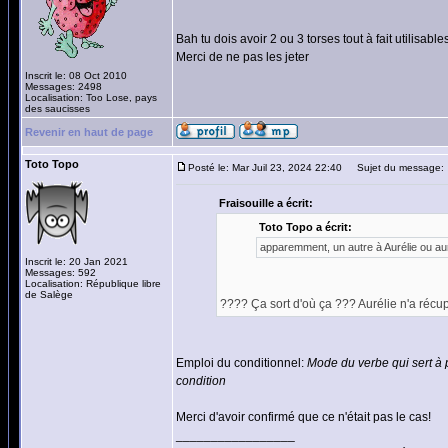
Bah tu dois avoir 2 ou 3 torses tout à fait utilisabl
Merci de ne pas les jeter
Inscrit le: 08 Oct 2010
Messages: 2498
Localisation: Too Lose, pays
des saucisses
Revenir en haut de page
Toto Topo
Posté le: Mar Juil 23, 2024 22:40
Sujet du message:
Fraisouille a écrit:
Toto Topo a écrit:
apparemment, un autre à Aurélie ou aur
Inscrit le: 20 Jan 2021
Messages: 592
Localisation: République libre
de Salège
???? Ça sort d'où ça ??? Aurélie n'a récu
Emploi du conditionnel:
Mode du verbe qui sert à 
condition
Merci d'avoir confirmé que ce n'était pas le cas!
_________________