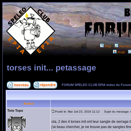
FAQ
Recher
Profil
torses init... petassage
FORUM SPELEO CLUB EPIA Index du Forum
Auteur
Toto Topo
Posté le: Mar Juil 23, 2024 11:12
Sujet du message: to
ola, 2 des 4 torses init ont leur sangle de serrage 
j'ai beau chercher, je ne trouve pas de sangles fin