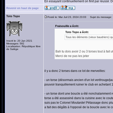
En essayant continuellement on finit par réussir.
Revenir en haut de page
Toto Topo
Posté le: Mar Juil 23, 2024 23:03
Sujet du message:
Fraisouille a écrit:
Toto Topo a écrit:
Tous les éléments (vieux baudriers) q
Inscrit le: 20 Jan 2021
Messages: 592
Localisation: République libre
de Salège
Bah tu dois avoir 2 ou 3 torses tout à fait 
Merci de ne pas les jeter
il y a donc 2 torses dans ce lot de merveilles:
- un torse (désormais ancien d'un lot vert/rouge/jau
pouvoir tranquillement ruiner le club en achetant 
- un torse dont une boucle a été nonchalamment ret
torse a été assassiné dans la cuisine avec le coute
suis pas le Colonel Moutarde! Pétassage donc plu
a fait des dégâts à l'opposé de la boucle avec le 