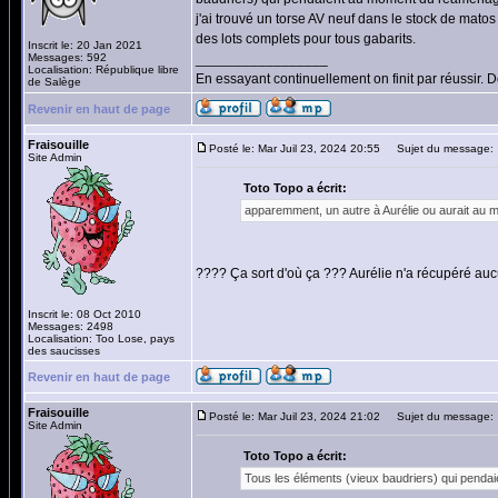
j'ai trouvé un torse AV neuf dans le stock de matos 
des lots complets pour tous gabarits.
Inscrit le: 20 Jan 2021
Messages: 592
_________________
Localisation: République libre
En essayant continuellement on finit par réussir.
de Salège
Revenir en haut de page
Fraisouille
Posté le: Mar Juil 23, 2024 20:55
Sujet du message:
Site Admin
Toto Topo a écrit:
apparemment, un autre à Aurélie ou aurait au m
???? Ça sort d'où ça ??? Aurélie n'a récupéré au
Inscrit le: 08 Oct 2010
Messages: 2498
Localisation: Too Lose, pays
des saucisses
Revenir en haut de page
Fraisouille
Posté le: Mar Juil 23, 2024 21:02
Sujet du message:
Site Admin
Toto Topo a écrit:
Tous les éléments (vieux baudriers) qui pend