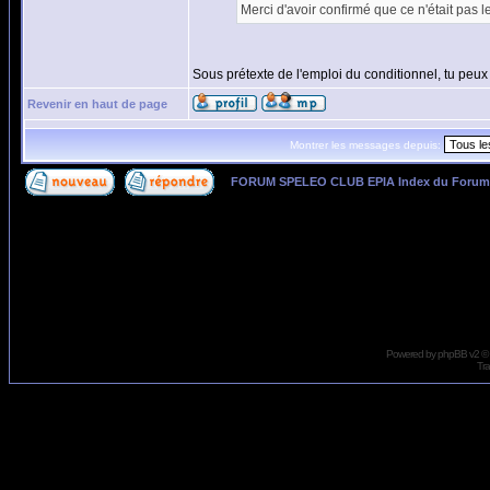
Merci d'avoir confirmé que ce n'était pas l
Sous prétexte de l'emploi du conditionnel, tu peux 
Revenir en haut de page
Montrer les messages depuis:
FORUM SPELEO CLUB EPIA Index du Forum
Page
1
sur
1
Powered by
phpBB
v2 ©
Tra