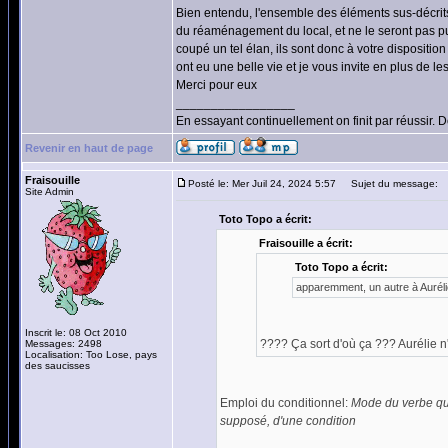
Bien entendu, l'ensemble des éléments sus-décrits 
du réaménagement du local, et ne le seront pas pui
coupé un tel élan, ils sont donc à votre dispositi
ont eu une belle vie et je vous invite en plus de le
Merci pour eux
_________________
En essayant continuellement on finit par réussir.
Revenir en haut de page
Fraisouille
Posté le: Mer Juil 24, 2024 5:57
Sujet du message:
Site Admin
Toto Topo a écrit:
Fraisouille a écrit:
Toto Topo a écrit:
apparemment, un autre à Auréli
Inscrit le: 08 Oct 2010
???? Ça sort d'où ça ??? Aurélie 
Messages: 2498
Localisation: Too Lose, pays
des saucisses
Emploi du conditionnel:
Mode du verbe qui
supposé, d'une condition