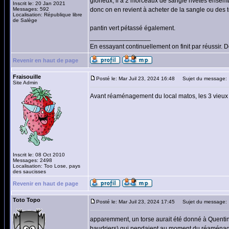
glorieux, il a 2 morceaux de sangle rivetés ensemb
Inscrit le: 20 Jan 2021
Messages: 592
donc on en revient à acheter de la sangle ou des t
Localisation: République libre
de Salège
pantin vert pétassé également.
_________________
En essayant continuellement on finit par réussir.
Revenir en haut de page
Fraisouille
Posté le: Mar Juil 23, 2024 16:48
Sujet du message:
Site Admin
Avant réaménagement du local matos, les 3 vieux 
Inscrit le: 08 Oct 2010
Messages: 2498
Localisation: Too Lose, pays
des saucisses
Revenir en haut de page
Toto Topo
Posté le: Mar Juil 23, 2024 17:45
Sujet du message:
apparemment, un torse aurait été donné à Quentin,
baudriers) qui pendaient au moment du réaménage