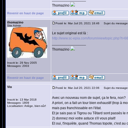
Thomazino
Revenir en haut de page
thomazino
Posté le: Mar Juil 20, 2021 18:46
Sujet du message
Site Admin
Le sujet original est là :
http://www.sc-epia.com/forum/viewtopic.php?t=6
_________________
Thomazino
Inscrit le: 29 Nov 2005
Messages: 2003
Revenir en haut de page
Vio
Posté le: Mar Juil 20, 2021 22:06
Sujet du message
Avec un nouveau nom de sujet, ça le fera, non?
Inscrit le: 13 Mar 2018
A priori, on a fait un tour bien exhaustif (trop à m
Messages: 1809
Localisation: Ariège, bien-sûr!
mais pas franchissable en l'état.
Et je sais pas si Tigrou ou Têtard sont passés le 
2) donnez moi votre astuce s'il vous plait!
Et oui, t'inquiète, quand Thomas topote, c'est au c