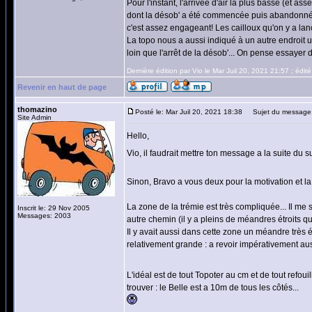
Pour l'instant, l'arrivée d'air la plus basse (et
dont la désob' a été commencée puis abandonnée, 
c'est assez engageant! Les cailloux qu'on y a lan
La topo nous a aussi indiqué à un autre endroit u
loin que l'arrêt de la désob'... On pense essayer 
Dernière édition par Vio le Mar Juil 20, 2021 21:57 ; édité
Revenir en haut de page
thomazino
Posté le: Mar Juil 20, 2021 18:38
Sujet du message
Site Admin
Hello,
Vio, il faudrait mettre ton message a la suite du
Sinon, Bravo a vous deux pour la motivation et la 
La zone de la trémie est très compliquée... Il me
Inscrit le: 29 Nov 2005
Messages: 2003
autre chemin (il y a pleins de méandres étroits qui
Il y avait aussi dans cette zone un méandre très é
relativement grande : a revoir impérativement aus
L'idéal est de tout Topoter au cm et de tout refo
trouver : le Belle est a 10m de tous les côtés...
_________________