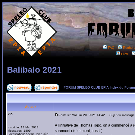
FAQ
Recher
Profil
Balibalo 2021
FORUM SPELEO CLUB EPIA Index du Forum
Auteur
Vio
Posté le: Mar Juil 20, 2021 14:42
Sujet du message:
A l'initiative de Thomas Topo, on a commencé à r
Inscrit le: 13 Mar 2018
surement (froidement, aussi!)...
Messages: 1809
Localisation: Ariège, bien-sûr!