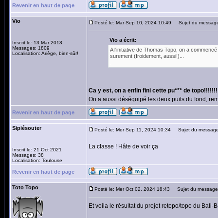
Revenir en haut de page
Vio
Posté le: Mar Sep 10, 2024 10:49
Sujet du message:
Vio a écrit:
Inscrit le: 13 Mar 2018
Messages: 1809
A l'initiative de Thomas Topo, on a commencé 
Localisation: Ariège, bien-sûr!
surement (froidement, aussi!)...
.
Ca y est, on a enfin fini cette pu*** de topo!!!!!
On a aussi déséquipé les deux puits du fond, remo
Revenir en haut de page
Sipiésouter
Posté le: Mer Sep 11, 2024 10:34
Sujet du message
La classe ! Hâte de voir ça
Inscrit le: 21 Oct 2021
Messages: 38
Localisation: Toulouse
Revenir en haut de page
Toto Topo
Posté le: Mer Oct 02, 2024 18:43
Sujet du message
Et voila le résultat du projet retopo/topo du Bali