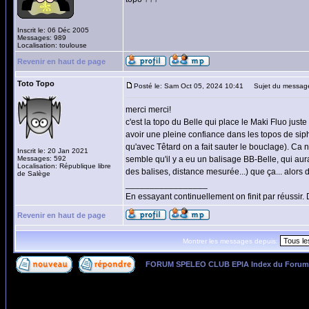
Inscrit le: 06 Déc 2005
Messages: 989
Localisation: toulouse
Revenir en haut de page
Toto Topo
Posté le: Sam Oct 05, 2024 10:41
Sujet du messag
merci merci!
c'est la topo du Belle qui place le Maki Fluo juste
avoir une pleine confiance dans les topos de sipho
qu'avec Têtard on a fait sauter le bouclage). Ca ne
Inscrit le: 20 Jan 2021
Messages: 592
semble qu'il y a eu un balisage BB-Belle, qui aura
Localisation: République libre
des balises, distance mesurée...) que ça... alors
de Salège
_________________
En essayant continuellement on finit par réussir
Revenir en haut de page
Montrer les messages depuis:
FORUM SPELEO CLUB EPIA Index du Forum
Page
1
sur
1