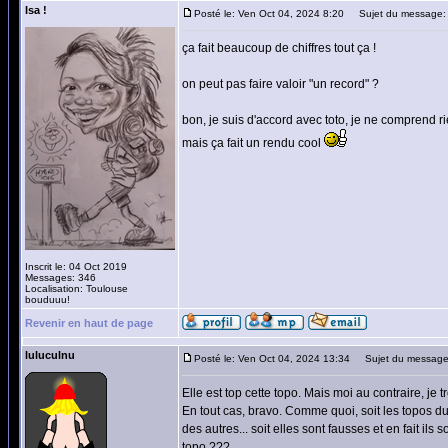
Isa !
Posté le: Ven Oct 04, 2024 8:20
Sujet du message:
ça fait beaucoup de chiffres tout ça !
on peut pas faire valoir "un record" ?
bon, je suis d'accord avec toto, je ne comprend ri
mais ça fait un rendu cool
Inscrit le: 04 Oct 2019
Messages: 346
Localisation: Toulouse
bouduuu!
Revenir en haut de page
luluculnu
Posté le: Ven Oct 04, 2024 13:34
Sujet du message
Elle est top cette topo. Mais moi au contraire, je t
En tout cas, bravo. Comme quoi, soit les topos du 
des autres... soit elles sont fausses et en fait ils s
topo ???