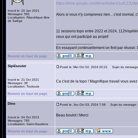
https://drive.google.com/drive/folders/1uIC
Inscrit le: 20 Jan 2021
Messages: 592
Alors si vous n'y comprenez rien... c'est normal, c'e
Localisation: République libre
de Salège
11 sessions topo entre 2022 et 2024, 112h/spélé
ceux qui ont participé au projet!
_________________
En essayant continuellement on finit par réussir
Revenir en haut de page
Sipiésouter
Posté le: Mer Oct 02, 2024 20:22
Sujet du message
Inscrit le: 21 Oct 2021
Ca c'est de la topo ! Magnifique travail vous ave
Messages: 38
Localisation: Toulouse
Revenir en haut de page
Dino
Posté le: Jeu Oct 03, 2024 7:08
Sujet du message:
Beau boulot ! Merci
Inscrit le: 04 Oct 2013
Messages: 785
Localisation: Saint-Gaudens
Revenir en haut de page