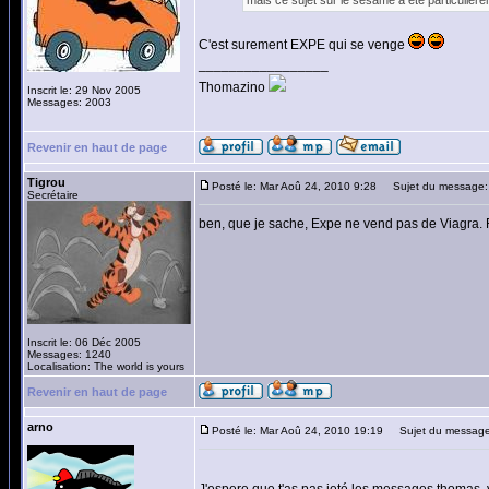
mais ce sujet sur le sésame a été particulièrem
C'est surement EXPE qui se venge
_________________
Thomazino
Inscrit le: 29 Nov 2005
Messages: 2003
Revenir en haut de page
Tigrou
Posté le: Mar Aoû 24, 2010 9:28
Sujet du message:
Secrétaire
ben, que je sache, Expe ne vend pas de Viagra. 
Inscrit le: 06 Déc 2005
Messages: 1240
Localisation: The world is yours
Revenir en haut de page
arno
Posté le: Mar Aoû 24, 2010 19:19
Sujet du message