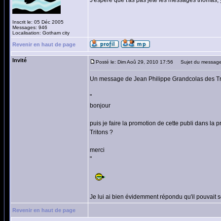
J'espere que t'as pas jeté les messages thomas
Inscrit le: 05 Déc 2005
Messages: 946
Localisation: Gotham city
Revenir en haut de page
Invité
Posté le: Dim Aoû 29, 2010 17:56
Sujet du message
Un message de Jean Philippe Grandcolas des Tr
"
bonjour
puis je faire la promotion de cette publi dans la
Tritons ?
merci
"
Je lui ai bien évidemment répondu qu'il pouvait s
Revenir en haut de page