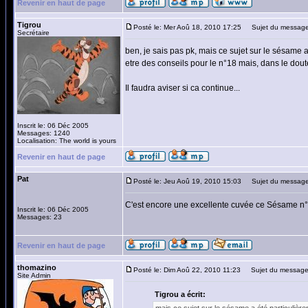
Revenir en haut de page
Tigrou
Posté le: Mer Aoû 18, 2010 17:25
Sujet du message
Secrétaire
ben, je sais pas pk, mais ce sujet sur le sésame a 
etre des conseils pour le n°18 mais, dans le doute, 
Il faudra aviser si ca continue...
Inscrit le: 06 Déc 2005
Messages: 1240
Localisation: The world is yours
Revenir en haut de page
Pat
Posté le: Jeu Aoû 19, 2010 15:03
Sujet du message
C'est encore une excellente cuvée ce Sésame n°1
Inscrit le: 06 Déc 2005
Messages: 23
Revenir en haut de page
thomazino
Posté le: Dim Aoû 22, 2010 11:23
Sujet du message
Site Admin
Tigrou a écrit: