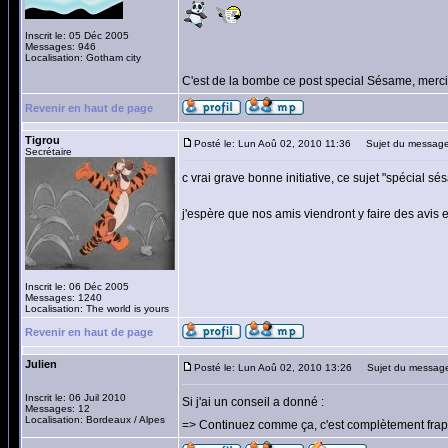
Inscrit le: 05 Déc 2005
Messages: 946
Localisation: Gotham city
C'est de la bombe ce post special Sésame, merci
Revenir en haut de page
Tigrou
Posté le: Lun Aoû 02, 2010 11:36
Sujet du message
Secrétaire
c vrai grave bonne initiative, ce sujet "spécial sé
j'espère que nos amis viendront y faire des avis e
Inscrit le: 06 Déc 2005
Messages: 1240
Localisation: The world is yours
Revenir en haut de page
Julien
Posté le: Lun Aoû 02, 2010 13:26
Sujet du messag
Inscrit le: 06 Juil 2010
Si j'ai un conseil a donné :
Messages: 12
Localisation: Bordeaux / Alpes
=> Continuez comme ça, c'est complètement frap