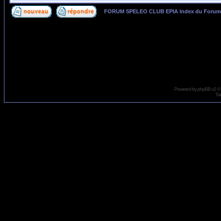
FORUM SPELEO CLUB EPIA Index du Forum
Page
1
sur
2
Powered by
phpBB
v2 ©
Tra