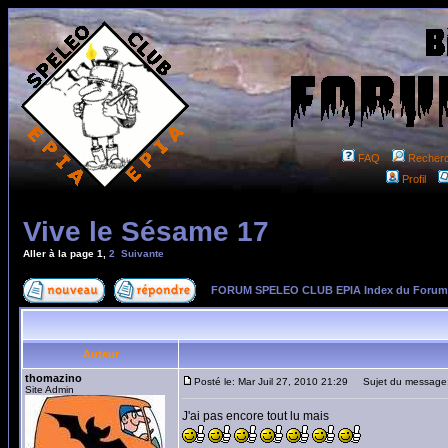
FAQ
Recher
Profil
Vive le Sésame 17
Aller à la page
1
,
2
Suivante
FORUM SPELEO CLUB EPIA Index du Forum
Auteur
thomazino
Posté le: Mar Juil 27, 2010 21:29
Sujet du message:
Site Admin
J'ai pas encore tout lu mais