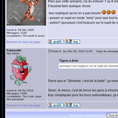
Rien que cette semaine, j'ai du enlever 7 ou 8 me
Il faudrait faire quelque chose:
-leur expliquer qu'on en a pas besoin
- passer ce sujet en mode "amis" pour que tout 
- autres? (pourquoi c'est toujours sur le sujet du
Inscrit le: 06 Déc 2005
Messages: 1240
Localisation: The world is yours
Revenir en haut de page
Fraisouille
Posté le: Jeu Déc 30, 2010 13:26
Sujet du message
Site Admin
Tigrou a écrit:
pourquoi c'est toujours sur le sujet du sésame
Parce que le "Sémame, c'est de la balle", ça ress
Sinon, le mieux, c'est de forcer les gens à s'insc
Inscrit le: 08 Oct 2010
Messages: 2498
trop compliquée pour les trucs automatiques, ça m
Localisation: Too Lose, pays
des saucisses
Revenir en haut de page
Montrer les messages depuis: