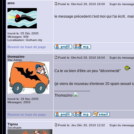
arno
Posté le: Dim Aoû 29, 2010 18:00
Sujet du message
le message précedent c'est moi qui l'ai écrit.. ma
Inscrit le: 05 Déc 2005
Messages: 946
Localisation: Gotham city
Revenir en haut de page
thomazino
Posté le: Dim Aoû 29, 2010 18:04
Sujet du message
Site Admin
Ca te va bien d'être un peu "déconnecté"
(je viens de nouveau d'enlever 20 spam sexuel su
_________________
Thomazino
Inscrit le: 29 Nov 2005
Messages: 2003
Revenir en haut de page
Tigrou
Posté le: Jeu Déc 30, 2010 12:02
Sujet du message
Secrétaire