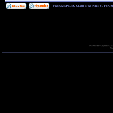
FORUM SPELEO CLUB EPIA Index du Forum
Page
1
sur
2
Powered by
phpBB
v2 ©
Tra