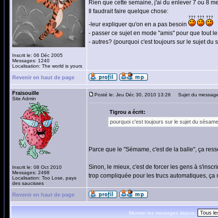
Rien que cette semaine, j'ai du enlever 7 ou 8 me
Il faudrait faire quelque chose:
-leur expliquer qu'on en a pas besoin
- passer ce sujet en mode "amis" pour que tout 
- autres? (pourquoi c'est toujours sur le sujet du
Inscrit le: 06 Déc 2005
Messages: 1240
Localisation: The world is yours
Revenir en haut de page
Fraisouille
Posté le: Jeu Déc 30, 2010 13:26
Sujet du message
Site Admin
Tigrou a écrit:
pourquoi c'est toujours sur le sujet du sésame
Parce que le "Sémame, c'est de la balle", ça ress
Sinon, le mieux, c'est de forcer les gens à s'insc
Inscrit le: 08 Oct 2010
Messages: 2498
trop compliquée pour les trucs automatiques, ça m
Localisation: Too Lose, pays
des saucisses
Revenir en haut de page
Montrer les messages depuis: