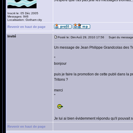
J'espere que t'as pas jeté les messages thomas
Inscrit le: 05 Déc 2005
Messages: 946
Localisation: Gotham city
Revenir en haut de page
Invité
Posté le: Dim Aoû 29, 2010 17:56
Sujet du message
Un message de Jean Philippe Grandcolas des Tr
"
bonjour
puis je faire la promotion de cette publi dans la
Tritons ?
merci
"
Je lui ai bien évidemment répondu qu'il pouvait s
Revenir en haut de page