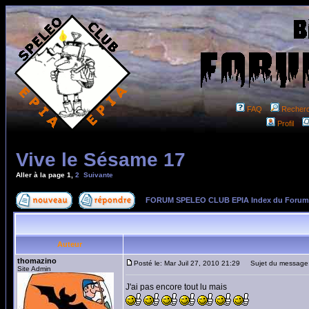
FAQ
Recher
Profil
Vive le Sésame 17
Aller à la page
1
,
2
Suivante
FORUM SPELEO CLUB EPIA Index du Forum
Auteur
thomazino
Posté le: Mar Juil 27, 2010 21:29
Sujet du message:
Site Admin
J'ai pas encore tout lu mais