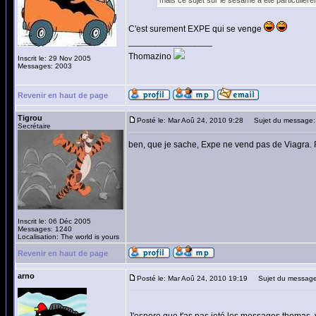
mais ce sujet sur le sésame a été particulièrem
C'est surement EXPE qui se venge
_________________
Thomazino
Inscrit le: 29 Nov 2005
Messages: 2003
Revenir en haut de page
Tigrou
Posté le: Mar Aoû 24, 2010 9:28
Sujet du message:
Secrétaire
ben, que je sache, Expe ne vend pas de Viagra. 
Inscrit le: 06 Déc 2005
Messages: 1240
Localisation: The world is yours
Revenir en haut de page
arno
Posté le: Mar Aoû 24, 2010 19:19
Sujet du message