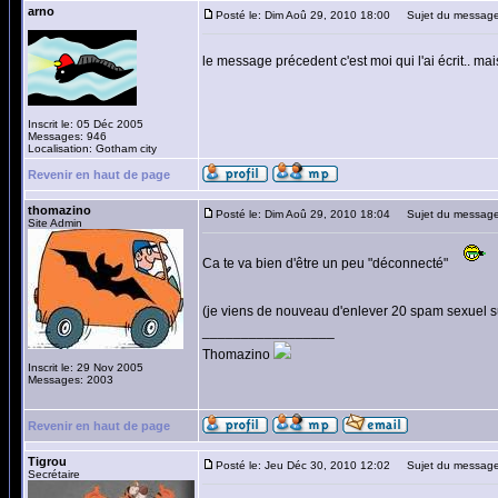
arno
Posté le: Dim Aoû 29, 2010 18:00
Sujet du message
le message précedent c'est moi qui l'ai écrit.. ma
Inscrit le: 05 Déc 2005
Messages: 946
Localisation: Gotham city
Revenir en haut de page
thomazino
Posté le: Dim Aoû 29, 2010 18:04
Sujet du message
Site Admin
Ca te va bien d'être un peu "déconnecté"
(je viens de nouveau d'enlever 20 spam sexuel su
_________________
Thomazino
Inscrit le: 29 Nov 2005
Messages: 2003
Revenir en haut de page
Tigrou
Posté le: Jeu Déc 30, 2010 12:02
Sujet du message
Secrétaire