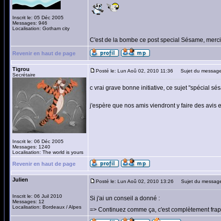
Inscrit le: 05 Déc 2005
Messages: 946
Localisation: Gotham city
C'est de la bombe ce post special Sésame, merci
Revenir en haut de page
Tigrou
Posté le: Lun Aoû 02, 2010 11:36
Sujet du message
Secrétaire
c vrai grave bonne initiative, ce sujet "spécial sé
j'espère que nos amis viendront y faire des avis e
Inscrit le: 06 Déc 2005
Messages: 1240
Localisation: The world is yours
Revenir en haut de page
Julien
Posté le: Lun Aoû 02, 2010 13:26
Sujet du messag
Inscrit le: 06 Juil 2010
Si j'ai un conseil a donné :
Messages: 12
Localisation: Bordeaux / Alpes
=> Continuez comme ça, c'est complètement frap