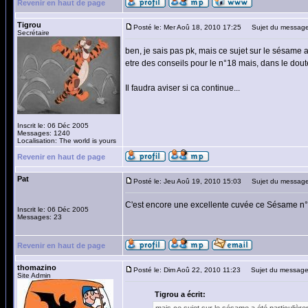
Revenir en haut de page
Tigrou
Posté le: Mer Aoû 18, 2010 17:25
Sujet du message
Secrétaire
ben, je sais pas pk, mais ce sujet sur le sésame a 
etre des conseils pour le n°18 mais, dans le doute, 
Il faudra aviser si ca continue...
Inscrit le: 06 Déc 2005
Messages: 1240
Localisation: The world is yours
Revenir en haut de page
Pat
Posté le: Jeu Aoû 19, 2010 15:03
Sujet du message
C'est encore une excellente cuvée ce Sésame n°1
Inscrit le: 06 Déc 2005
Messages: 23
Revenir en haut de page
thomazino
Posté le: Dim Aoû 22, 2010 11:23
Sujet du message
Site Admin
Tigrou a écrit: