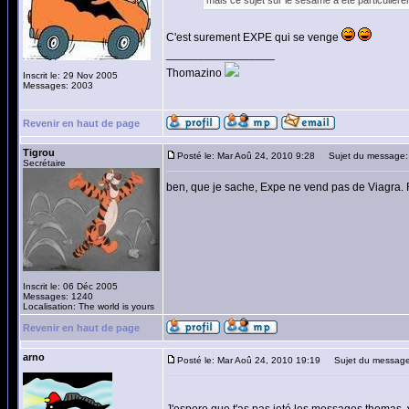
mais ce sujet sur le sésame a été particulièrem
C'est surement EXPE qui se venge
_________________
Thomazino
Inscrit le: 29 Nov 2005
Messages: 2003
Revenir en haut de page
Tigrou
Posté le: Mar Aoû 24, 2010 9:28
Sujet du message:
Secrétaire
ben, que je sache, Expe ne vend pas de Viagra. 
Inscrit le: 06 Déc 2005
Messages: 1240
Localisation: The world is yours
Revenir en haut de page
arno
Posté le: Mar Aoû 24, 2010 19:19
Sujet du message