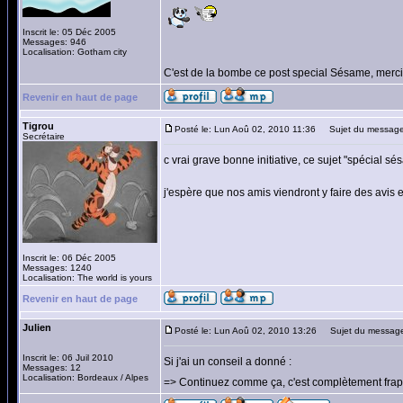
Inscrit le: 05 Déc 2005
Messages: 946
Localisation: Gotham city
C'est de la bombe ce post special Sésame, merci
Revenir en haut de page
Tigrou
Posté le: Lun Aoû 02, 2010 11:36
Sujet du message
Secrétaire
c vrai grave bonne initiative, ce sujet "spécial sé
j'espère que nos amis viendront y faire des avis e
Inscrit le: 06 Déc 2005
Messages: 1240
Localisation: The world is yours
Revenir en haut de page
Julien
Posté le: Lun Aoû 02, 2010 13:26
Sujet du messag
Inscrit le: 06 Juil 2010
Si j'ai un conseil a donné :
Messages: 12
Localisation: Bordeaux / Alpes
=> Continuez comme ça, c'est complètement frap