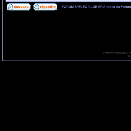
FORUM SPELEO CLUB EPIA Index du Forum
Page
1
sur
2
Powered by
phpBB
v2 ©
Tra