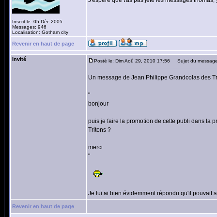
J'espere que t'as pas jeté les messages thomas
Inscrit le: 05 Déc 2005
Messages: 946
Localisation: Gotham city
Revenir en haut de page
Invité
Posté le: Dim Aoû 29, 2010 17:56
Sujet du message
Un message de Jean Philippe Grandcolas des Tr
"
bonjour
puis je faire la promotion de cette publi dans la
Tritons ?
merci
"
Je lui ai bien évidemment répondu qu'il pouvait s
Revenir en haut de page