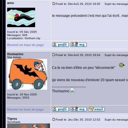
arno
Posté le: Dim Aoû 29, 2010 18:00
Sujet du message
le message précedent c'est moi qui l'ai écrit.. ma
Inscrit le: 05 Déc 2005
Messages: 946
Localisation: Gotham city
Revenir en haut de page
thomazino
Posté le: Dim Aoû 29, 2010 18:04
Sujet du message
Site Admin
Ca te va bien d'être un peu "déconnecté"
(je viens de nouveau d'enlever 20 spam sexuel su
_________________
Thomazino
Inscrit le: 29 Nov 2005
Messages: 2003
Revenir en haut de page
Tigrou
Posté le: Jeu Déc 30, 2010 12:02
Sujet du message
Secrétaire