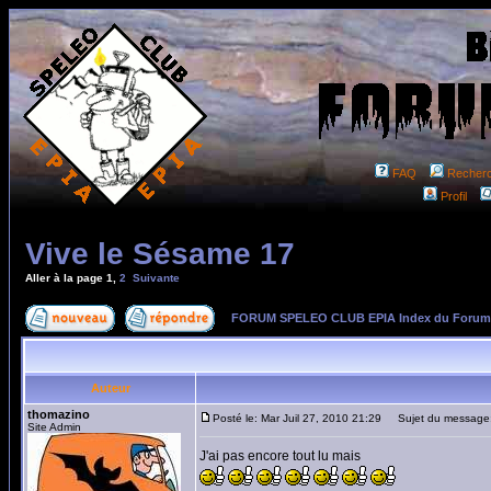
FAQ
Recher
Profil
Vive le Sésame 17
Aller à la page
1
,
2
Suivante
FORUM SPELEO CLUB EPIA Index du Forum
Auteur
thomazino
Posté le: Mar Juil 27, 2010 21:29
Sujet du message:
Site Admin
J'ai pas encore tout lu mais