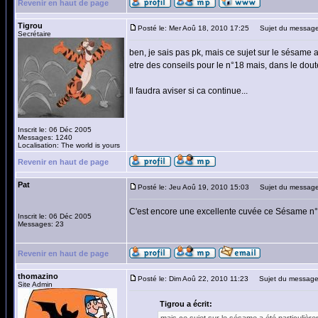
Revenir en haut de page
Tigrou
Posté le: Mer Aoû 18, 2010 17:25
Sujet du message
Secrétaire
ben, je sais pas pk, mais ce sujet sur le sésame a 
etre des conseils pour le n°18 mais, dans le doute, 
Il faudra aviser si ca continue...
Inscrit le: 06 Déc 2005
Messages: 1240
Localisation: The world is yours
Revenir en haut de page
Pat
Posté le: Jeu Aoû 19, 2010 15:03
Sujet du message
C'est encore une excellente cuvée ce Sésame n°1
Inscrit le: 06 Déc 2005
Messages: 23
Revenir en haut de page
thomazino
Posté le: Dim Aoû 22, 2010 11:23
Sujet du message
Site Admin
Tigrou a écrit: