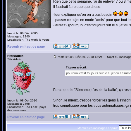
Rien que cette semaine, j'ai du enlever 7 ou 8 me
Il faudrait faire quelque chose:
-leur expliquer qu'on en a pas besoin
- passer ce sujet en mode "amis" pour que tout 
- autres? (pourquoi c'est toujours sur le sujet du
Inscrit le: 06 Déc 2005
Messages: 1240
Localisation: The world is yours
Revenir en haut de page
Fraisouille
Posté le: Jeu Déc 30, 2010 13:26
Sujet du message
Site Admin
Tigrou a écrit:
pourquoi c'est toujours sur le sujet du sésame
Parce que le "Sémame, c'est de la balle", ça ress
Sinon, le mieux, c'est de forcer les gens à s'insc
Inscrit le: 08 Oct 2010
Messages: 2498
trop compliquée pour les trucs automatiques, ça m
Localisation: Too Lose, pays
des saucisses
Revenir en haut de page
Montrer les messages depuis: