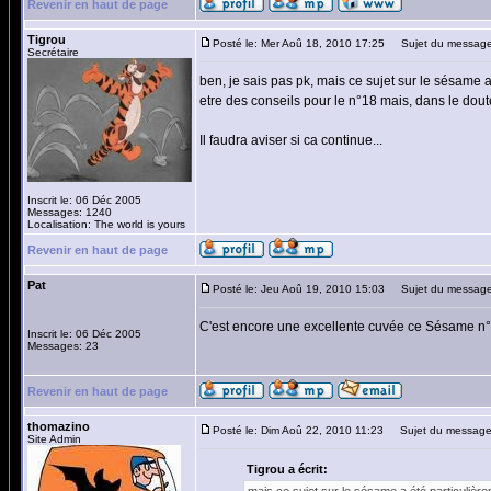
Revenir en haut de page
Tigrou
Posté le: Mer Aoû 18, 2010 17:25
Sujet du message
Secrétaire
ben, je sais pas pk, mais ce sujet sur le sésame a 
etre des conseils pour le n°18 mais, dans le doute, 
Il faudra aviser si ca continue...
Inscrit le: 06 Déc 2005
Messages: 1240
Localisation: The world is yours
Revenir en haut de page
Pat
Posté le: Jeu Aoû 19, 2010 15:03
Sujet du message
C'est encore une excellente cuvée ce Sésame n°1
Inscrit le: 06 Déc 2005
Messages: 23
Revenir en haut de page
thomazino
Posté le: Dim Aoû 22, 2010 11:23
Sujet du message
Site Admin
Tigrou a écrit: