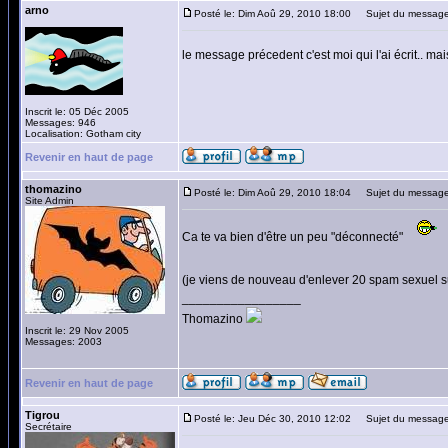
arno
Posté le: Dim Aoû 29, 2010 18:00
Sujet du message
le message précedent c'est moi qui l'ai écrit.. ma
Inscrit le: 05 Déc 2005
Messages: 946
Localisation: Gotham city
Revenir en haut de page
thomazino
Posté le: Dim Aoû 29, 2010 18:04
Sujet du message
Site Admin
Ca te va bien d'être un peu "déconnecté"
(je viens de nouveau d'enlever 20 spam sexuel su
_________________
Thomazino
Inscrit le: 29 Nov 2005
Messages: 2003
Revenir en haut de page
Tigrou
Posté le: Jeu Déc 30, 2010 12:02
Sujet du message
Secrétaire