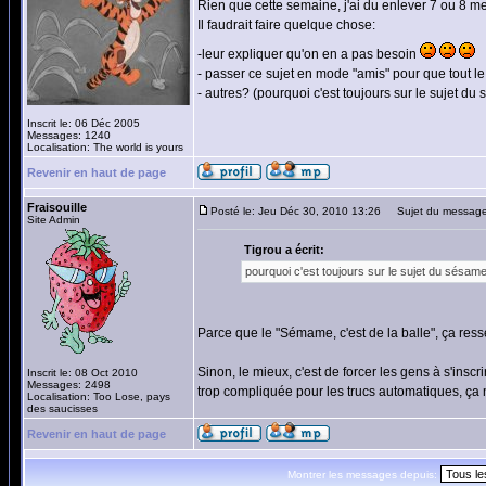
Rien que cette semaine, j'ai du enlever 7 ou 8 me
Il faudrait faire quelque chose:
-leur expliquer qu'on en a pas besoin
- passer ce sujet en mode "amis" pour que tout 
- autres? (pourquoi c'est toujours sur le sujet du
Inscrit le: 06 Déc 2005
Messages: 1240
Localisation: The world is yours
Revenir en haut de page
Fraisouille
Posté le: Jeu Déc 30, 2010 13:26
Sujet du message
Site Admin
Tigrou a écrit:
pourquoi c'est toujours sur le sujet du sésame
Parce que le "Sémame, c'est de la balle", ça ress
Sinon, le mieux, c'est de forcer les gens à s'insc
Inscrit le: 08 Oct 2010
Messages: 2498
trop compliquée pour les trucs automatiques, ça m
Localisation: Too Lose, pays
des saucisses
Revenir en haut de page
Montrer les messages depuis: