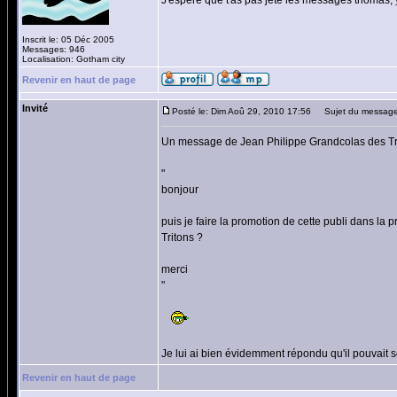
J'espere que t'as pas jeté les messages thomas
Inscrit le: 05 Déc 2005
Messages: 946
Localisation: Gotham city
Revenir en haut de page
Invité
Posté le: Dim Aoû 29, 2010 17:56
Sujet du message
Un message de Jean Philippe Grandcolas des Tr
"
bonjour
puis je faire la promotion de cette publi dans la
Tritons ?
merci
"
Je lui ai bien évidemment répondu qu'il pouvait s
Revenir en haut de page