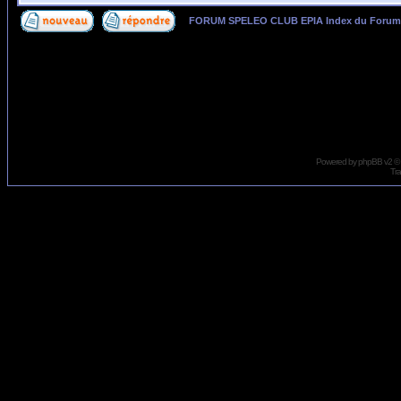
FORUM SPELEO CLUB EPIA Index du Forum
Page
1
sur
2
Powered by
phpBB
v2 ©
Tra