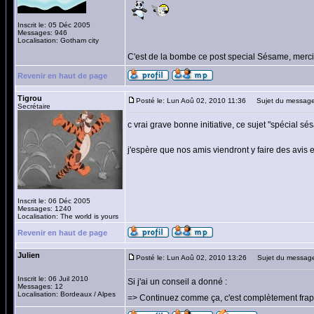
Inscrit le: 05 Déc 2005
Messages: 946
Localisation: Gotham city
C'est de la bombe ce post special Sésame, merci
Revenir en haut de page
Tigrou
Posté le: Lun Aoû 02, 2010 11:36
Sujet du message
Secrétaire
c vrai grave bonne initiative, ce sujet "spécial sé
j'espère que nos amis viendront y faire des avis e
Inscrit le: 06 Déc 2005
Messages: 1240
Localisation: The world is yours
Revenir en haut de page
Julien
Posté le: Lun Aoû 02, 2010 13:26
Sujet du messag
Inscrit le: 06 Juil 2010
Si j'ai un conseil a donné :
Messages: 12
Localisation: Bordeaux / Alpes
=> Continuez comme ça, c'est complètement frap