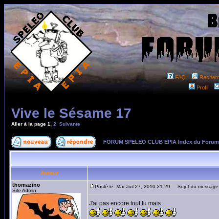
FAQ
Recher
Profil
Vive le Sésame 17
Aller à la page
1
,
2
Suivante
FORUM SPELEO CLUB EPIA Index du Forum
Auteur
thomazino
Posté le: Mar Juil 27, 2010 21:29
Sujet du message:
Site Admin
J'ai pas encore tout lu mais