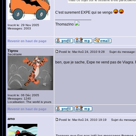
mais ce sujet sur le sésame a été particulièrem
C'est surement EXPE qui se venge
_________________
Thomazino
Inscrit le: 29 Nov 2005
Messages: 2003
Revenir en haut de page
Tigrou
Posté le: Mar Aoû 24, 2010 9:28
Sujet du message:
Secrétaire
ben, que je sache, Expe ne vend pas de Viagra. 
Inscrit le: 06 Déc 2005
Messages: 1240
Localisation: The world is yours
Revenir en haut de page
arno
Posté le: Mar Aoû 24, 2010 19:19
Sujet du message