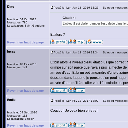
Dino
Posté le: Lun Jan 18, 2016 12:26
Sujet du message:
Citation:
Inscrit le: 04 Oct 2013
Messages: 785
L'objectif est d'aller bamber l'escalade dans le p
Localisation: Saint-Gaudens
Et alors ?
Revenir en haut de page
lucas
Posté le: Lun Jan 18, 2016 12:34
Sujet du message:
Et bin alors le niveau d'eau était plus que correct
Inscrit le: 18 Fév 2013
grimpé sur spit parce que j'avais pris la mèche de
Messages: 149
arrivée d'eau. Et la un petit méandre d'une dizai
dessous dans laquelle je pense qu'on peut nager. 
arrivée d'eau qu'il faut aller voir. L'escalade est 
Revenir en haut de page
Emile
Posté le: Lun Fév 13, 2017 18:02
Sujet du message:
Coucou ! Je veux bien en être !
Inscrit le: 04 Sep 2016
Messages: 112
Localisation: Saleich
Revenir en haut de page