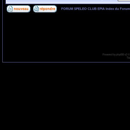
FORUM SPELEO CLUB EPIA Index du Forum
Page
1
sur
1
Powered by
phpBB
v2 ©
Tra