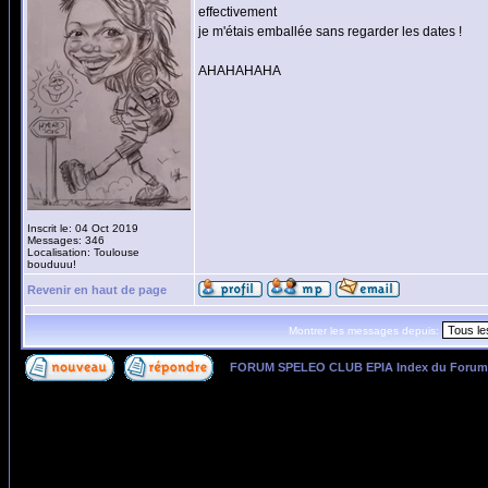
effectivement
je m'étais emballée sans regarder les dates !
AHAHAHAHA
Inscrit le: 04 Oct 2019
Messages: 346
Localisation: Toulouse
bouduuu!
Revenir en haut de page
Montrer les messages depuis:
FORUM SPELEO CLUB EPIA Index du Forum
Page
1
sur
1