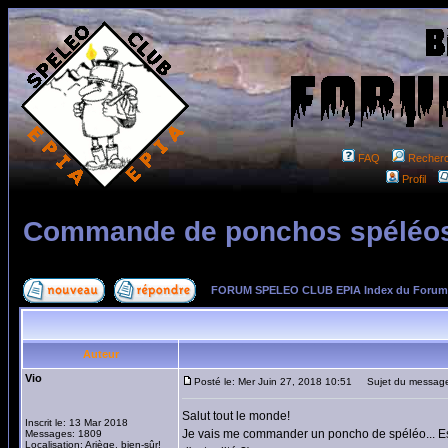
FAQ
Recher
Profil
Commande de ponchos spéléo
FORUM SPELEO CLUB EPIA Index du Forum
Auteur
Vio
Posté le: Mer Juin 27, 2018 10:51
Sujet du message
Salut tout le monde!
Inscrit le: 13 Mar 2018
Je vais me commander un poncho de spéléo... Est-c
Messages: 1809
Localisation: Ariège, bien-sûr!