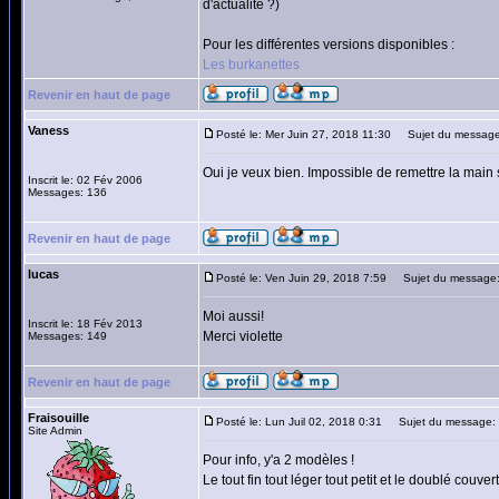
d'actualité ?)
Pour les différentes versions disponibles :
Les burkanettes
Revenir en haut de page
Vaness
Posté le: Mer Juin 27, 2018 11:30
Sujet du message
Oui je veux bien. Impossible de remettre la main 
Inscrit le: 02 Fév 2006
Messages: 136
Revenir en haut de page
lucas
Posté le: Ven Juin 29, 2018 7:59
Sujet du message
Moi aussi!
Inscrit le: 18 Fév 2013
Merci violette
Messages: 149
Revenir en haut de page
Fraisouille
Posté le: Lun Juil 02, 2018 0:31
Sujet du message:
Site Admin
Pour info, y'a 2 modèles !
Le tout fin tout léger tout petit et le doublé couver