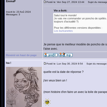
EmmaP
Posté le: Ven Sep 27, 2024 13:44
Sujet du message
Vio a écrit:
Inscrit le: 23 Aoû 2024
Messages: 3
Salut tout le monde!
Je vais me commander un poncho de spéléo... E
toujours d'actualité ?)
Pour les différentes versions disponibles :
Les burkanettes
Je pense que le meilleur modèle de poncho de spél
l'aise avec.
Revenir en haut de page
Isa !
Posté le: Lun Sep 30, 2024 9:54
Sujet du message
quelle est la date de réponse ?
j'en veux bien un !
(mon histoire d'en faire un avec la toile de parap