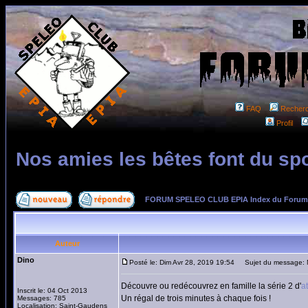
FAQ
Recher
Profil
Nos amies les bêtes font du spo
FORUM SPELEO CLUB EPIA Index du Forum
Auteur
Dino
Posté le: Dim Avr 28, 2019 19:54
Sujet du message: No
Découvre ou redécouvrez en famille la série 2 d'
a
Inscrit le: 04 Oct 2013
Un régal de trois minutes à chaque fois !
Messages: 785
Localisation: Saint-Gaudens