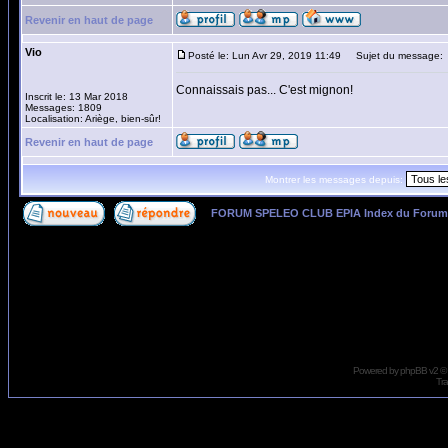
Revenir en haut de page
Vio
Posté le: Lun Avr 29, 2019 11:49
Sujet du message:
Connaissais pas... C'est mignon!
Inscrit le: 13 Mar 2018
Messages: 1809
Localisation: Ariège, bien-sûr!
Revenir en haut de page
Montrer les messages depuis:
FORUM SPELEO CLUB EPIA Index du Forum
Page
1
sur
1
Powered by
phpBB
v2 ©
Tra