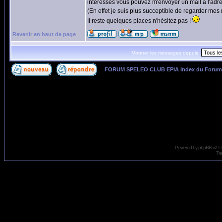
intéressés vous pouvez m'envoyer un mail à l'adres
(En effet je suis plus succeptible de regarder mes 
Il reste quelques places n'hésitez pas !
Revenir en haut de page
Montrer les messages depuis:
FORUM SPELEO CLUB EPIA Index du Forum
Page
1
sur
1
Powered by
phpBB
v2 ©
Tra