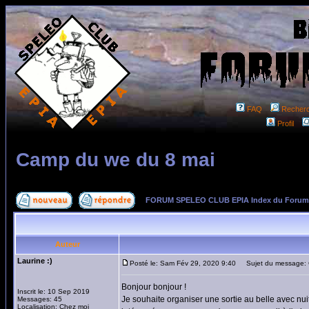
FAQ
Recher
Profil
Camp du we du 8 mai
FORUM SPELEO CLUB EPIA Index du Forum
Auteur
Laurine :)
Posté le: Sam Fév 29, 2020 9:40
Sujet du message: 
Bonjour bonjour !
Inscrit le: 10 Sep 2019
Je souhaite organiser une sortie au belle avec nuit
Messages: 45
Localisation: Chez moi