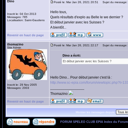
Dino
Posté le: Mar Jan 26, 2021 20:51
Sujet du message:
Hello tous,
Inscrit le: 04 Oct 2013
Quels résultats d'explo au Belle le we dernier ?
Messages: 785
Localisation: Saint-Gaudens
Et début janvier avec les Suisses ?
A bientôt...
Revenir en haut de page
thomazino
Posté le: Mar Jan 26, 2021 22:17
Sujet du message:
Site Admin
Dino a écrit:
Et début janvier avec les Suisses ?
Hello Dino... Pour début janvier c'est là :
http://www.sc-epia.com/forum/viewtopic.php?t=13
Inscrit le: 29 Nov 2005
_________________
Messages: 2003
Thomazino
Revenir en haut de page
Montrer les messages depuis:
FORUM SPELEO CLUB EPIA Index du Forum