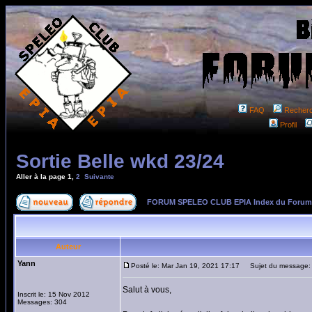
FAQ
Recher
Profil
Sortie Belle wkd 23/24
Aller à la page
1
,
2
Suivante
FORUM SPELEO CLUB EPIA Index du Forum
Auteur
Yann
Posté le: Mar Jan 19, 2021 17:17
Sujet du message: S
Salut à vous,
Inscrit le: 15 Nov 2012
Messages: 304