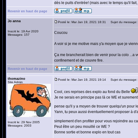
dès le puits d'entrée! (mais avec le temps qu'il fait, 
Revenir en haut de page
Jo anna
Posté le: Mar Jan 19, 2021 18:31
Sujet du message:
Inscrit le: 19 Avr 2020
Coucou
Messages: 157
A voir si je me motive mais y'a moyen que je vien
Ça me brancherait bien de venir pour la colo ...a v
confinement et de couvre fire.
Revenir en haut de page
thomazino
Posté le: Mar Jan 19, 2021 19:14
Sujet du message:
Site Admin
Cool, ces reprises des explo au fond du Belle
Je ne serais en principe pas là ce WE et surement p
pense qu'il y a moyen de trouver quelqu'un pour le 
Yann, tu peux aussi éventuellement proposer à d'au
simplement d'en profiter pour vous rejoindre au 
Inscrit le: 29 Nov 2005
Messages: 2003
Peut être un peu mouillé ce WE ?
Bonne sortie et bonne explo en tout cas
_________________