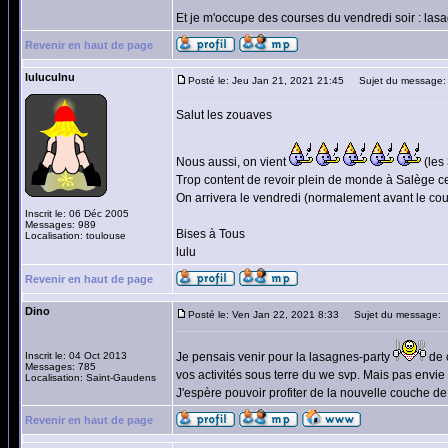
Et je m'occupe des courses du vendredi soir : las
Revenir en haut de page
luluculnu
Posté le: Jeu Jan 21, 2021 21:45
Sujet du message:
Salut les zouaves
Nous aussi, on vient
(les 
Trop content de revoir plein de monde à Salège c
On arrivera le vendredi (normalement avant le cou
Inscrit le: 06 Déc 2005
Messages: 989
Bises à Tous
Localisation: toulouse
lulu
Revenir en haut de page
Dino
Posté le: Ven Jan 22, 2021 8:33
Sujet du message:
Inscrit le: 04 Oct 2013
Je pensais venir pour la lasagnes-party
de c
Messages: 785
vos activités sous terre du we svp. Mais pas envie
Localisation: Saint-Gaudens
J'espère pouvoir profiter de la nouvelle couche 
Revenir en haut de page