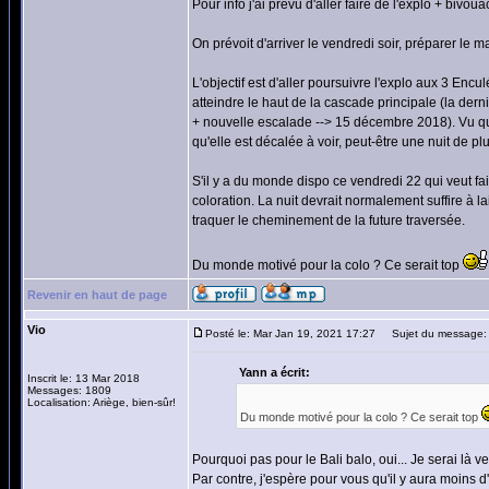
Pour info j'ai prévu d'aller faire de l'explo + biv
On prévoit d'arriver le vendredi soir, préparer le m
L'objectif est d'aller poursuivre l'explo aux 3 Enc
atteindre le haut de la cascade principale (la der
+ nouvelle escalade --> 15 décembre 2018). Vu que 
qu'elle est décalée à voir, peut-être une nuit de p
S'il y a du monde dispo ce vendredi 22 qui veut fai
coloration. La nuit devrait normalement suffire à l
traquer le cheminement de la future traversée.
Du monde motivé pour la colo ? Ce serait top
Revenir en haut de page
Vio
Posté le: Mar Jan 19, 2021 17:27
Sujet du message: R
Yann a écrit:
Inscrit le: 13 Mar 2018
Messages: 1809
Localisation: Ariège, bien-sûr!
Du monde motivé pour la colo ? Ce serait top
Pourquoi pas pour le Bali balo, oui... Je serai là ve
Par contre, j'espère pour vous qu'il y aura moins d'