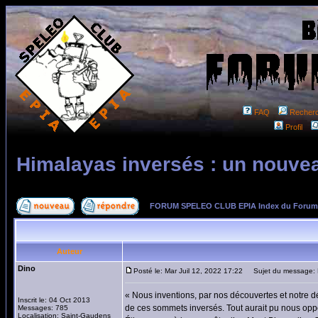
FAQ
Recher
Profil
Himalayas inversés : un nouvea
FORUM SPELEO CLUB EPIA Index du Forum
Auteur
Dino
Posté le: Mar Juil 12, 2022 17:22
Sujet du message: Hi
« Nous inventions, par nos découvertes et notre dét
Inscrit le: 04 Oct 2013
de ces sommets inversés. Tout aurait pu nous oppo
Messages: 785
Localisation: Saint-Gaudens