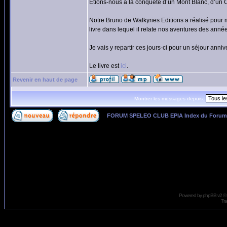
Étions-nous à la conquête d’un Mont Blanc, d’un Ce
Notre Bruno de Walkyries Editions a réalisé pour 
livre dans lequel il relate nos aventures des ann
Je vais y repartir ces jours-ci pour un séjour anni
Le livre est
ici
.
Revenir en haut de page
Montrer les messages depuis:
FORUM SPELEO CLUB EPIA Index du Forum
Page
1
sur
1
Powered by
phpBB
v2 ©
Tra