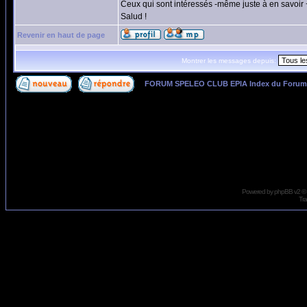
Ceux qui sont intéressés -même juste à en savoir + 
Salud !
Revenir en haut de page
Montrer les messages depuis:
FORUM SPELEO CLUB EPIA Index du Forum
Page
1
sur
1
Powered by
phpBB
v2 ©
Tra