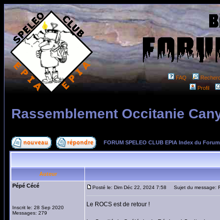
FAQ
Recher
Profil
Rassemblement Occitanie Cany
FORUM SPELEO CLUB EPIA Index du Forum
Auteur
Pépé Cécé
Posté le: Dim Déc 22, 2024 7:58
Sujet du message: R
Le ROCS est de retour !
Inscrit le: 28 Sep 2020
Messages: 279