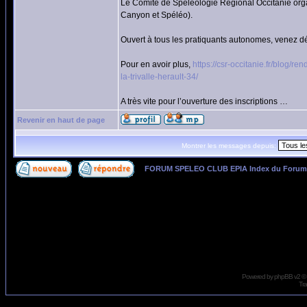
Le Comité de Spéléologie Régional Occitanie org
Canyon et Spéléo).
Ouvert à tous les pratiquants autonomes, venez dé
Pour en avoir plus,
https://csr-occitanie.fr/blog
la-trivalle-herault-34/
A très vite pour l’ouverture des inscriptions …
Revenir en haut de page
Montrer les messages depuis:
FORUM SPELEO CLUB EPIA Index du Forum
Page
1
sur
1
Powered by
phpBB
v2 ©
Tra