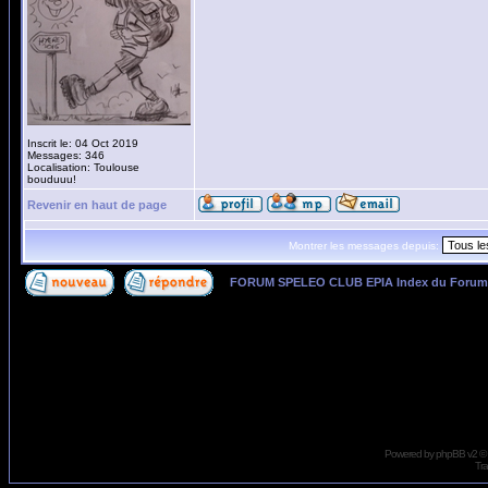
Inscrit le: 04 Oct 2019
Messages: 346
Localisation: Toulouse
bouduuu!
Revenir en haut de page
Montrer les messages depuis:
FORUM SPELEO CLUB EPIA Index du Forum
Page
1
sur
1
Powered by
phpBB
v2 ©
Tra