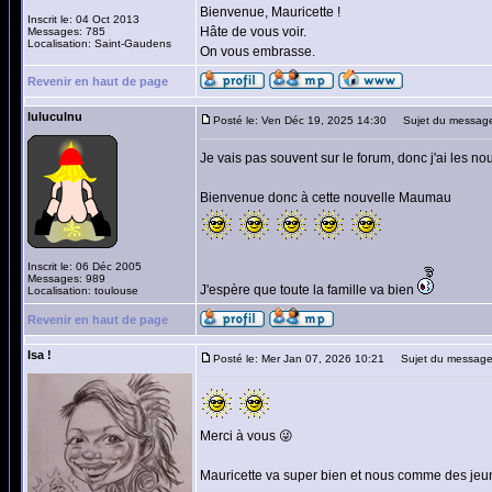
Bienvenue, Mauricette !
Inscrit le: 04 Oct 2013
Hâte de vous voir.
Messages: 785
Localisation: Saint-Gaudens
On vous embrasse.
Revenir en haut de page
luluculnu
Posté le: Ven Déc 19, 2025 14:30
Sujet du messag
Je vais pas souvent sur le forum, donc j'ai les nou
Bienvenue donc à cette nouvelle Maumau
Inscrit le: 06 Déc 2005
Messages: 989
J'espère que toute la famille va bien
Localisation: toulouse
Revenir en haut de page
Isa !
Posté le: Mer Jan 07, 2026 10:21
Sujet du message
Merci à vous 😜
Mauricette va super bien et nous comme des jeu