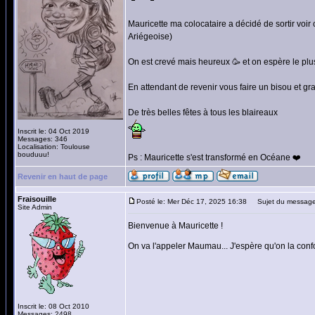
Mauricette ma colocataire a décidé de sortir voir
Ariégeoise)
On est crevé mais heureux 🥳 et on espère le pl
En attendant de revenir vous faire un bisou et gra
De très belles fêtes à tous les blaireaux
Inscrit le: 04 Oct 2019
Messages: 346
Localisation: Toulouse
bouduuu!
Ps : Mauricette s'est transformé en Océane ❤️
Revenir en haut de page
Fraisouille
Posté le: Mer Déc 17, 2025 16:38
Sujet du message
Site Admin
Bienvenue à Mauricette !
On va l'appeler Maumau... J'espère qu'on la con
Inscrit le: 08 Oct 2010
Messages: 2498